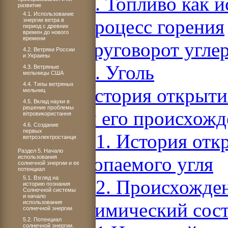
Раздел 6. Топливо как 
развитие
4.1. Использование
6.1. Процесс горения
энергии ветра в
период с древних
времен до нового
времени
6.2. Круговорот угле
4.2. Ветряки России
и Украины
Раздел 7. Уголь
4.3. Ветряные
мельницы США
4.4. Типы ветряных
7.1. История открыти
мельниц
4.5. Вклад науки в
решение проблемы
угля и его происхож
вітровикористання
4.6. Создание
первых
7.1.1. История отк
ветроэлектростанций
Раздел 5. Начало
ископаемого угля
использования
солнечной энергии и ее
потенциал
5.1. Взгляд на
7.1.2. Происхожде
историю познания
Солнечной системы
и начало
использования
7.2. Химический сост
солнечной энергии
5.2. Потенциал
солнечной энергии.