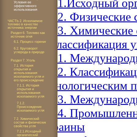
7.2.1.Исходный ор
Условия ее
эффективного
использования
7.2.2. Физические 
ЧАСТЬ 2. Ископаемое
топливо в качестве
7.2.3. Химические 
источника энергии
Раздел 6. Топливо как
источник огня
7.3. Классификация у
6.1. Процесс горения
6.2. Круговорот
углерода в природе
7.3.1. Международ
Раздел 7. Уголь
7.1. История
7.3.2. Классификац
открытия и
использования
ископаемого угля и
его происхождение
технологическим 
7.1.1. История
открытия и
использования
7.3.3. Международ
ископаемого угля
7.1.2.
Происхождение
7.3.4. Промышленн
ископаемого угля
7.2. Химический
Украины
состав и физические
свойства угля
7.2.1.Исходный
органический