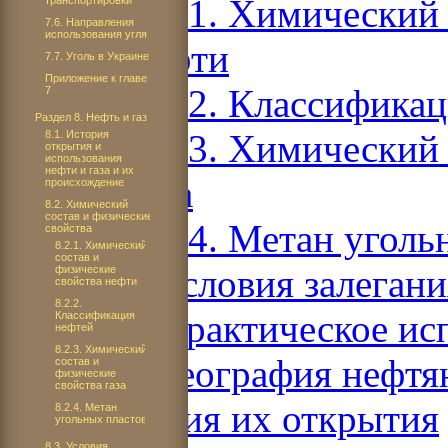
8.2.1. Химический 
транспортировки
7.6. Направления
использования угля
нефти
7.7. Уголь в Украине
Приложение к главе
8.2.2. Классифика
7
Раздел 8. Нефть и газ
8.2.3. Химический 
8.1. История
открытия и
использования
нефти и газа и их
газа
происхождение
8.2. Химический
состав и физические
8.2.4. Метан уголь
свойства
8.2.1. Химический
состав и
8.3. Условия залеган
физические
свойства нефти
8.2.2.
8.4. Практическое ис
Классификация
нефтей
8.2.3. Химический
8.5. География нефт
состав и
физические
свойства газа
история их открытия
8.2.4. Метан
угольных пластов
8.3. Условия