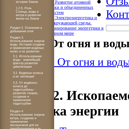
Отз
Книга 4. Развитие атомной
истории Земли
энергетики и объединенных
1.2.5. Роль
Конт
Солнца, воды и
энергосистем
ветра в развитии
Книга 5. Электроэнергетика и
жизни на Земле
охрана окружающей среды.
Функционирование энергетики в
Раздел 2. Освоение и
добывания огня
современном мире
Раздел 3.
Книга 1. От огня и вод
Использование энергии
воды. История создания
и применения водяных
колес и их развитие
3.1. Использование
Книга 1. От огня и вод
воды - важнейший
фактор развития
цивилизации
3.2. Водяные колеса
и их эволюция
3.3. От водяного
колеса до
ЧАСТЬ 2. Ископаемо
гидротурбины -
развитие теории,
создание и
применение
гидротурбин
источника энергии
Раздел 4.
Использование энергии
ветра, создание и
применение
механизмов для ее
преобразования и их