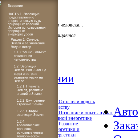
Введение
ЧАСТЬ 1. Эволюция
представлений о
Бог проявил щедрость,
энергетическую суть
когда подарил миру такого человека...
природных явлений.
История использования
природных
энергоресурсов
Светлане Плачковой посвящается
Раздел 1. Солнце.
Земля и ее эволюция.
Вода и ветер
1.1. Солнце - объект
поклонения
человечества
Главная
1.2. Эволюция
Земли. Роль Солнца,
Об издании
воды и ветра в
развитии жизни на
Земле
1.2.1. Планета
Читать
Земля, развитие
знаний о Земле
1.2.2. Внутреннее
Книга 1. От огня и воды к
строение Земли
электричеству
Авт
1.2.3. Стадии
Книга 2. Познание и опыт - путь к
эволюции Земли
современной энергетике
Зака
1.2.4.
Книга 3. Развитие
Геологические
теплоэнергетики и
процессы,
основные черты
гидроэнергетики
геологической