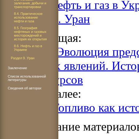
8.6. Нефть и газ в Ук
залегания, добычи и
транспортировки
8.4. Практическое
Раздел 9. Уран
использование
нефти и газа
8.5. География
нефтяных и газовых
Предыдущая:
месторождений и
история их открытия
8.6. Нефть и газ в
ЧАСТЬ 1. Эволюция предс
Украине
Раздел 9. Уран
природных явлений. Исто
Заключение
энергоресурсов
Список использованной
литературы
Сведения об авторах
Читать далее:
Раздел 6. Топливо как ист
Использование материало