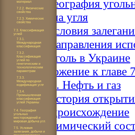
7.4. География угол
материал
7.2.2. Физические
свойства
добыча угля
7.2.3. Химические
свойства
7.5. Условия залеган
7.3. Классификация
углей
7.3.1.
7.6. Направления исп
Международная
классификация
7.3.2.
7.7. Уголь в Украине
Классификация
углей по
генетическим и
Приложение к главе 
технологическим
параметрам
7.3.3.
Раздел 8. Нефть и газ
Международная
кодификация угля
7.3.4.
8.1. История открыти
Промышленная
классификация
углей Украины
и их происхождение
7.4. География
угольных
месторождений и
8.2. Химический сост
мировая добыча угля
7.5. Условия
залегания, добычи и