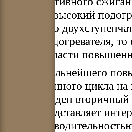
Для эффективного сжиган
применен высокий подогре
обусловило двухступенча
воздухоподогревателя, то
части в области повышенн
В целях дальнейшего по
паротурбинного цикла на
420 т/ч введен вторичный
котлов представляет инте
паропроизводительностью 