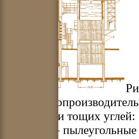
Ри
ТП-80 паропроизводитель
антрацита и тощих углей: 
камера; 3 – пылеугольные 