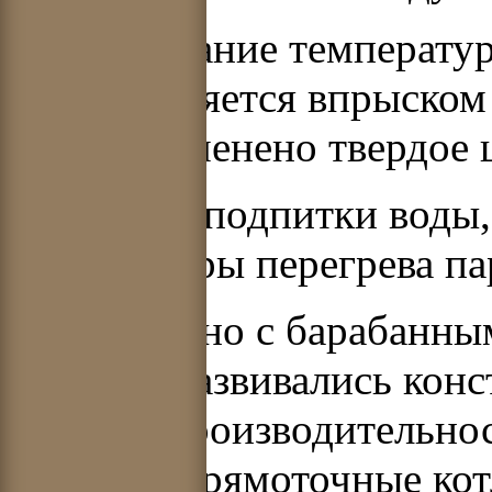
Регулирование температур
осуществляется впрыском 
котле применено твердое 
Процессы подпитки воды,
температуры перегрева па
Параллельно с барабанны
времени развивались кон
средней производительнос
столетия прямоточные кот