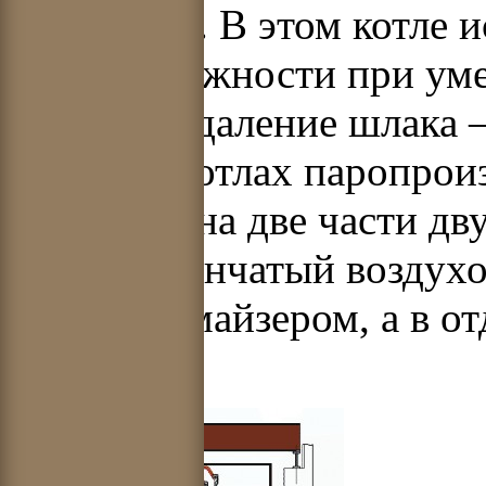
(рис. 2.10). В этом котле
низкой влажности при ум
воздуха. Удаление шлака –
в других котлах паропрои
разделена на две части д
Одноступенчатый воздухо
под экономайзером, а в о
шахте.