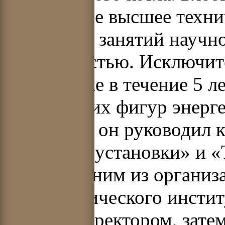
Московское высшее техни
МВТУ для занятий научно
деятельностью. Исключит
трудолюбие в течение 5 л
самых ярких фигур энерге
Десять лет он руководил 
котельные установки» и 
являлся одним из организ
теплотехнического институ
год был директором, зате