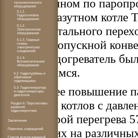
В аналогичном по паропр
технологического
оборудования
5.1.1.
пара газомазутном котле 
Гидросиловое
оборудование
5.1.2.
от горизонтального перех
Электрическое
оборудование
5.1.3. Главные
камерой и опускной конве
схемы
электрических
соединений
воздухоподогреватель бы
5.1.4.
Вспомогательное
оборудование
вращающимся.
5.2. Гидротурбины и
обратимые
гидромашины
Дальнейшее повышение па
5.3. Гидрогенераторы
и гидрогенераторы-
двигатели
разработке котлов с давл
Раздел 6. Перспективы
развития
гидроэнергетики
температурой перегрева 5
Заключение
работающих на различных
Перечень сокращений
Список использованной