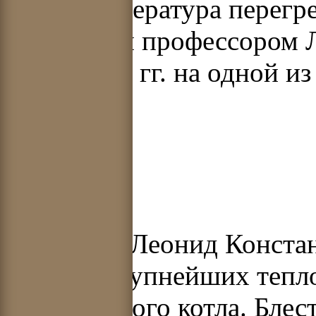
МПа, температура перегр
разработан профессором Л
1933–1934 гг. на одной 
Леонид Конста
один из крупнейших тепло
прямоточного котла. Блес