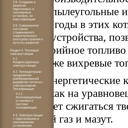
3.8. Создание и
развитие
камерные пылеугольные и
парогазовых и
газопаровых
установок, их
классификация
последние годы в этих ко
3.9. Современное
состояние
стационарного
топочные устройства, по
энергетического
газотурбостроения и
пути его развития
низкокалорийное топлив
Раздел 4. Тепловые
электростанции
слое, а также вихревые т
4.1.
Конденсационные
электростанции
4.2. Теплоцентрали -
предприятия
Паровые энергетические 
комбинированной
выработки теплоты и
электроэнергии.
работают как на уравнове
Теплофикация
4.2.1.
Когенерационные
установки в
В них может сжигаться тв
системе
теплофикации
природный газ и мазут.
4.3. Электростанции
с парогазовыми и
газопаровыми
установками