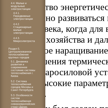
4.4. Малые и
Производство энергетиче
модульные
электростанции
4.4.1.
начало бурно развиваться
Передвижные
электростанции
4.4.2.
прошлого века, когда для
Стационарные
малые
электростанции
народного хозяйства и да
4.4.3.
Микроэлектростанции
интенсивное наращивание
Раздел 5.
Централизованное
теплоснабжение
крупных городов
Для повышения термическ
5.1. Динамика
развития и
современное
действия паросиловой ус
состояние системы
теплоснабжения г.
Киева
на более высокие парамет
5.2. Система
теплоснабжения
городов Москвы и
Санкт-Петербурга
перегрева).
5.3. Особенности
систем
теплоснабжения
североевропейских
стран (Дании,