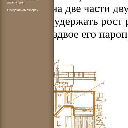
литературы
разделена на две части д
Сведения об авторах
позволило удержать рост 
примерно вдвое его пароп
420 т/ч).