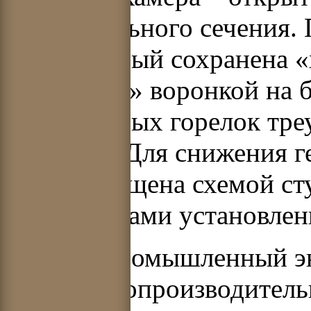
прямоугольного сечения. 
газомазутный сохранена «
«холодной» воронкой на б
газомазутных горелок тре
на стене). Для снижения г
котла оснащена схемой ст
над горелками установлен
Первый промышленный эн
котел (паропроизводительн