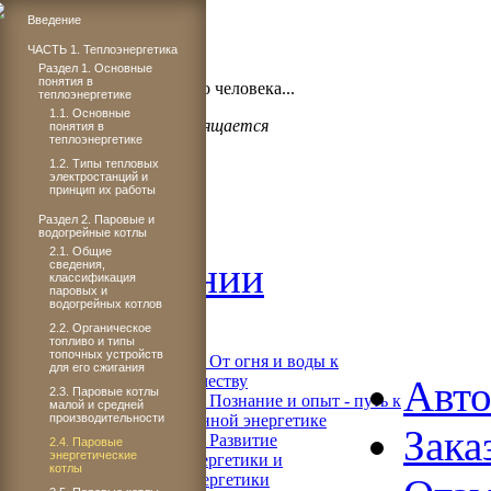
Введение
ЧАСТЬ 1. Теплоэнергетика
Бог проявил щедрость,
Раздел 1. Основные
понятия в
когда подарил миру такого человека...
теплоэнергетике
1.1. Основные
Светлане Плачковой посвящается
понятия в
теплоэнергетике
1.2. Типы тепловых
электростанций и
принцип их работы
Главная
Раздел 2. Паровые и
водогрейные котлы
2.1. Общие
Об издании
сведения,
классификация
паровых и
водогрейных котлов
Читать
2.2. Органическое
топливо и типы
топочных устройств
Книга 1. От огня и воды к
для его сжигания
электричеству
Авт
2.3. Паровые котлы
Книга 2. Познание и опыт - путь к
малой и средней
производительности
современной энергетике
Зака
Книга 3. Развитие
2.4. Паровые
энергетические
теплоэнергетики и
котлы
гидроэнергетики