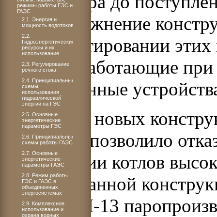
осушку пара до поступлен
режимы работы ГЭС и
ГАЭС
Такое усложнение констру
2.1. Энергия и
мощность водотоков
2.2.
при проектировании этих 
Гидроэнергетические
ресурсы и их
использование
надёжно работающие при
2.3. Регулирование
речного стока
2.4. Принципиальные
сепарационные устройств
схемы
использования
гидравлической
энергии на ГЭС
Появление новых констр
2.5. Основные
энергетические
параметры ГЭС
устройств позволило отка
2.6. Принципиальные
схемы работы ГАЭС
2.7. Основные
конструкции котлов высок
энергетические
параметры ГАЭС
2.8. Режим работы
однобарабанной конструкц
ГЭС и ГАЭС в
объединенных
энергосистемах
МПа) – ТП-13 паропроизво
2.9. Комплексное
использование и
охрана водных