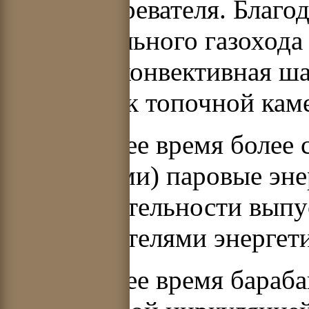
пароперегревателя. Благо
горизонтального газохода 
опускная конвективная ша
вплотную к топочной каме
В настоящее время более 
описанными) паровые эне
производительности вып
производителями энергети
В настоящее время бараба