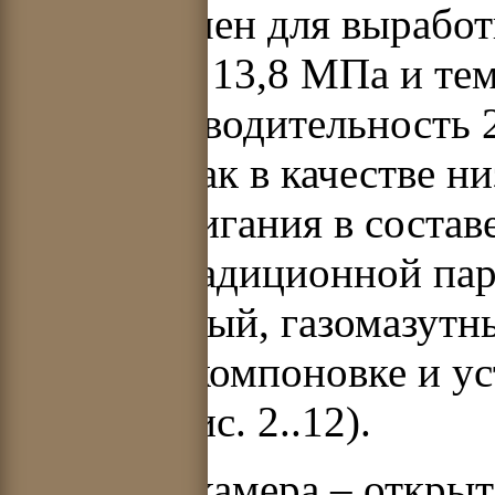
предназначен для выработ
давлением 13,8 МПа и те
паропроизводительность 2
работать как в качестве н
схеме дожигания в составе
составе традиционной пар
прямоточный, газомазутн
образной компоновке и у
каркасе (рис. 2..12).
Топочная камера – открыт