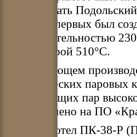
изготавливать Подольски
Одним из первых был соз
производительностью 230 
температурой 510°С.
В последующем производ
энергетических паровых 
генерирующих пар высоко
сосредоточено на ПО «Кр
Паровой котел ПК-38-Р (