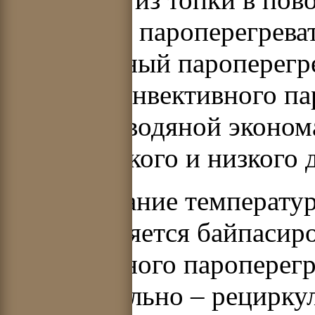
ширмовый пароперегревате
конвективный пароперегре
ступени конвективного па
давления, водяной эконом
воды высокого и низкого 
Регулирование температур
осуществляется байпасир
конвективного пароперегр
дополнительно – рецирку