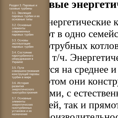
2.4. Паровые энергет
Раздел 3. Паровые и
газовые турбины
3.1. Эволюция
паровых турбин и их
Паровые энергетические 
основные типы
3.2. Основные
элементы
объединяют в одно семей
современных
паровых турбин
3.3. Основы
типов водотрубных котло
эксплуатации
паровых турбин
3.4. Состояние
100 до 640 т/ч. Энергети
паротурбинного
оборудования в
Украине
выпускаются на среднее и
3.5. Пути
совершенствования
конструкций паровых
пара, при этом они конст
турбин в мире
3.6. История
развития
барабанными, с естестве
энергетического
газотурбостроения
3.7. Основные
циркуляцией, так и прямо
элементы
энергетических
газотурбинных
установок и их
средней производительнос
назначение