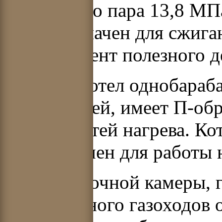
перегретого пара 13,8 МП
и предназначен для сжига
Коэффициент полезного де
Паровой котел однобараба
циркуляцией, имеет П-об
поверхностей нагрева. Ко
предназначен для работы 
Стены топочной камеры, 
конвективного газоходов