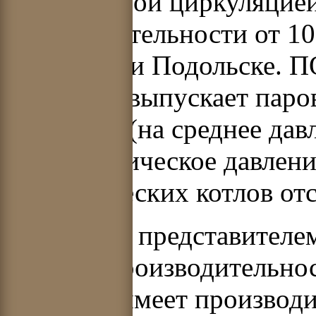
естественной циркуляцией
производительности от 10
Таганроге и Подольске. П
Таганрог) выпускает пар
от 160 т/ч (на среднее дав
сверхкритическое давлени
энергетических котлов отс
Типичным представителем
средней производительнос
2.11). Он имеет производ