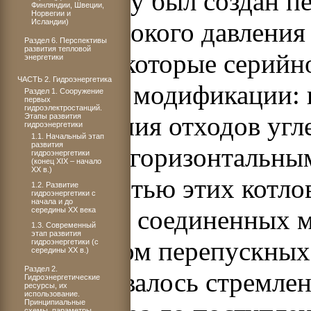
В 1947 году был создан п
Финляндии, Швеции,
Норвегии и
Исландии)
котлов высокого давлени
Раздел 6. Перспективы
развития тепловой
и 170 т/ч, которые серийн
энергетики
ЧАСТЬ 2. Гидроэнергетика
различной модификации: 
Раздел 1. Сооружение
первых
гидроэлектростанций.
для сжигания отходов уг
Этапы развития
гидроэнергетики
1.1. Начальный этап
развития
топками и горизонтальны
гидроэнергетики
(конец XIX – начало
ХХ в.)
Особенностью этих котлов
1.2. Развитие
гидроэнергетики с
начала и до
барабанов, соединенных 
середины XX века
1.3. Современный
этап развития
количеством перепускных
гидроэнергетики (с
середины XX в.)
Раздел 2.
обуславливалось стремле
Гидроэнергетические
ресурсы, их
использование.
Принципиальные
схемы, параметры,