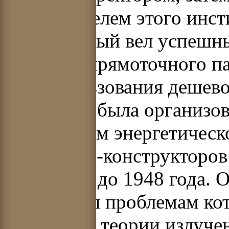
руководителем этого инст
годов ученый вел успешны
детища – прямоточного па
для использования дешево
Рамзиным была организов
Московском энергетическ
инженеров-конструкторов
руководил до 1948 года. 
посвящены проблемам кот
установок, теории излуче