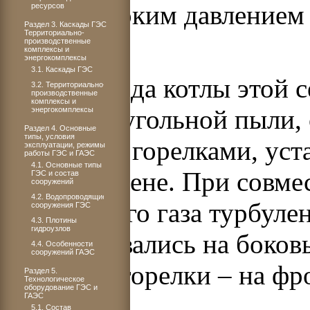
более высоким давлением 
ресурсов
Раздел 3. Каскады ГЭС.
Территориально-
540°С.
производственные
комплексы и
энергокомплексы
3.1. Каскады ГЭС
До 1962 года котлы этой 
3.2. Территориально-
производственные
комплексы и
сжигания угольной пыли,
энергокомплексы
Раздел 4. Основные
типы, условия
щелевыми горелками, уст
эксплуатации, режимы
работы ГЭС и ГАЭС
4.1. Основные типы
боковой стене. При совм
ГЭС и состав
сооружений
4.2. Водопроводящие
и доменного газа турбуле
сооружения ГЭC
4.3. Плотины
гидроузлов
устанавливались на боковы
4.4. Особенности
сооружений ГАЭС
а газовые горелки – на фр
Раздел 5.
Технологическое
оборудование ГЭС и
ГАЭС
5.1. Состав