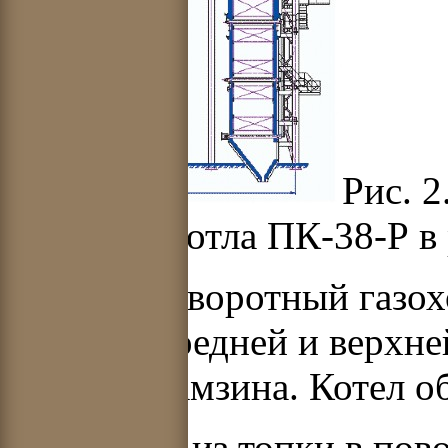
Рис. 
парового котла ПК-38-Р в 
Топка и поворотный газо
нижней, средней и верхн
навивку Рамзина. Котел о
На выходе из топки в пов