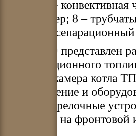
ширма; 6 – конвективная ч
экономайзер; 8 – трубчаты
выносной сепарационный
На рис. 2.9 представлен р
низкореакционного топлив
Топочная камера котла ТП
шлакоудаление и оборудо
поясом. Горелочные устр
друг другу на фронтовой и