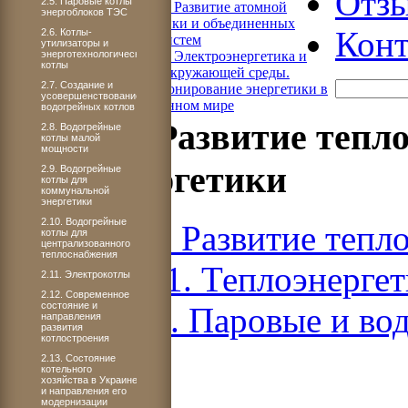
Отз
2.5. Паровые котлы
Книга 4. Развитие атомной
энергоблоков ТЭС
энергетики и объединенных
Конт
2.6. Котлы-
энергосистем
утилизаторы и
энерготехнологические
Книга 5. Электроэнергетика и
котлы
охрана окружающей среды.
2.7. Создание и
Функционирование энергетики в
усовершенствование
современном мире
водогрейных котлов
Книга 3. Развитие тепл
2.8. Водогрейные
котлы малой
мощности
гидроэнергетики
2.9. Водогрейные
котлы для
коммунальной
энергетики
2.10. Водогрейные
Книга 3. Развитие тепл
котлы для
централизованного
теплоснабжения
ЧАСТЬ 1. Теплоэнерге
2.11. Электрокотлы
2.12. Современное
состояние и
Раздел 2. Паровые и во
направления
развития
котлостроения
2.13. Состояние
котельного
хозяйства в Украине
и направления его
модернизации