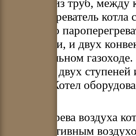
панелями из труб, между 
Пароперегреватель котла 
ширмового пароперегрева
части топки, и двух конв
горизонтальном газоходе
состоит из двух ступеней
газоходе. Котел оборудов
горелками.
Для подогрева воздуха к
и регенеративным воздух