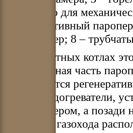
устройство для механичес
6 – конвективный паропер
экономайзер; 8 – трубчат
В газомазутных котлах эт
радиационная часть пароп
используются регенерат
воздухоподогреватели, ус
экономайзером, а позади 
опускного газохода распо