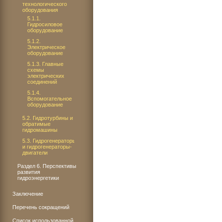
технологического
оборудования
5.1.1.
Гидросиловое
оборудование
5.1.2.
Электрическое
оборудование
5.1.3. Главные
схемы
электрических
соединений
5.1.4.
Вспомогательное
оборудование
5.2. Гидротурбины и
обратимые
гидромашины
5.3. Гидрогенераторы
и гидрогенераторы-
двигатели
Раздел 6. Перспективы
развития
гидроэнергетики
Заключение
Перечень сокращений
Список использованной