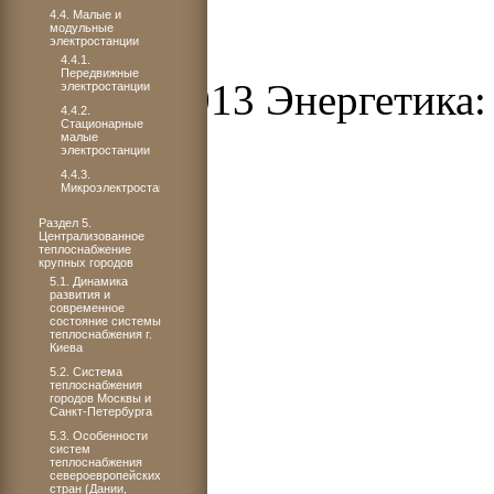
4.4. Малые и
модульные
электростанции
4.4.1.
Передвижные
© 2012-2013 Энергетика: 
электростанции
4.4.2.
Стационарные
малые
электростанции
4.4.3.
Микроэлектростанции
Раздел 5.
Централизованное
теплоснабжение
крупных городов
5.1. Динамика
развития и
современное
состояние системы
теплоснабжения г.
Киева
5.2. Система
теплоснабжения
городов Москвы и
Санкт-Петербурга
5.3. Особенности
систем
теплоснабжения
североевропейских
стран (Дании,