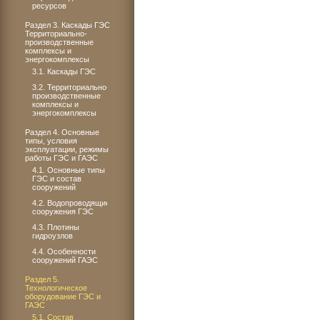
ресурсов
Раздел 3. Каскады ГЭС.
Территориально-
производственные
комплексы и
энергокомплексы
3.1. Каскады ГЭС
3.2. Территориально-
производственные
комплексы и
энергокомплексы
Раздел 4. Основные
типы, условия
эксплуатации, режимы
работы ГЭС и ГАЭС
4.1. Основные типы
ГЭС и состав
сооружений
4.2. Водопроводящие
сооружения ГЭC
4.3. Плотины
гидроузлов
4.4. Особенности
сооружений ГАЭС
Раздел 5.
Технологическое
оборудование ГЭС и
ГАЭС
5.1. Состав