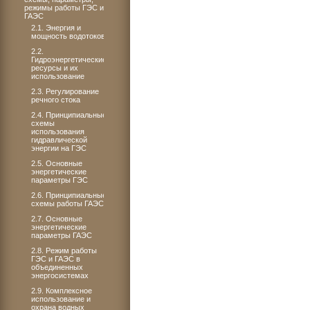
режимы работы ГЭС и
ГАЭС
2.1. Энергия и
мощность водотоков
2.2.
Гидроэнергетические
ресурсы и их
использование
2.3. Регулирование
речного стока
2.4. Принципиальные
схемы
использования
гидравлической
энергии на ГЭС
2.5. Основные
энергетические
параметры ГЭС
2.6. Принципиальные
схемы работы ГАЭС
2.7. Основные
энергетические
параметры ГАЭС
2.8. Режим работы
ГЭС и ГАЭС в
объединенных
энергосистемах
2.9. Комплексное
использование и
охрана водных