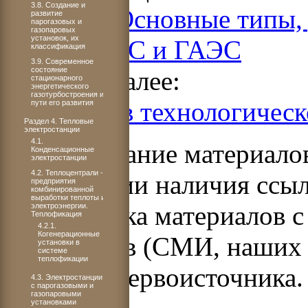
3.8. Создание и
Раздел 4. Основные типы,
развитие
парогазовых и
газопаровых
установок, их
работы ГЭС и ГАЭС
классификация
3.9. Современное
состояние
Читать далее:
стационарного
энергетического
газотурбостроения и
5.1. Состав технологичес
пути его развития
Раздел 4. Тепловые
электростанции
4.1.
Использование материало
Конденсационные
электростанции
4.2. Теплоцентрали -
при условии наличия ссыл
предприятия
комбинированной
выработки теплоты и
Перепечатка материалов с
электроэнергии.
Теплофикация
4.2.1.
Когенерационные
источников (СМИ, наших 
установки в
системе
теплофикации
указания первоисточника.
4.3. Электростанции
с парогазовыми и
газопаровыми
установками