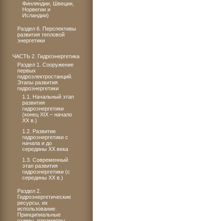
Финляндии, Швеции,
Норвегии и
Исландии)
Раздел 6. Перспективы
развития тепловой
энергетики
ЧАСТЬ 2. Гидроэнергетика
Раздел 1. Сооружение
первых
гидроэлектростанций.
Этапы развития
гидроэнергетики
1.1. Начальный этап
развития
гидроэнергетики
(конец XIX – начало
ХХ в.)
1.2. Развитие
гидроэнергетики с
начала и до
середины XX века
1.3. Современный
этап развития
гидроэнергетики (с
середины XX в.)
Раздел 2.
Гидроэнергетические
ресурсы, их
использование.
Принципиальные
схемы, параметры,