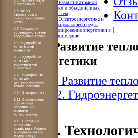
Отз
2.5. Паровые котлы
Книга 4. Развитие атомной
энергоблоков ТЭС
энергетики и объединенных
Конт
2.6. Котлы-
энергосистем
утилизаторы и
энерготехнологические
Книга 5. Электроэнергетика и
котлы
охрана окружающей среды.
2.7. Создание и
Функционирование энергетики в
усовершенствование
современном мире
водогрейных котлов
Книга 3. Развитие тепл
2.8. Водогрейные
котлы малой
мощности
гидроэнергетики
2.9. Водогрейные
котлы для
коммунальной
энергетики
2.10. Водогрейные
Книга 3. Развитие тепл
котлы для
централизованного
теплоснабжения
ЧАСТЬ 2. Гидроэнерге
2.11. Электрокотлы
2.12. Современное
состояние и
направления
развития
котлостроения
2.13. Состояние
Раздел 5. Технологи
котельного
хозяйства в Украине
и направления его
модернизации