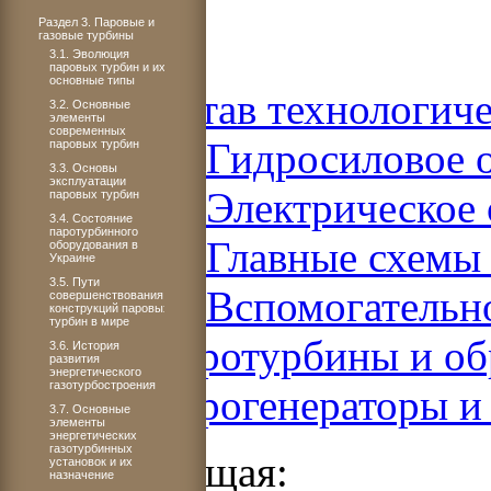
и ГАЭС
Раздел 3. Паровые и
газовые турбины
3.1. Эволюция
паровых турбин и их
основные типы
5.1. Состав технологич
3.2. Основные
элементы
современных
5.1.1. Гидросиловое 
паровых турбин
3.3. Основы
эксплуатации
5.1.2. Электрическое
паровых турбин
3.4. Состояние
паротурбинного
5.1.3. Главные схемы
оборудования в
Украине
3.5. Пути
5.1.4. Вспомогательн
совершенствования
конструкций паровых
турбин в мире
5.2. Гидротурбины и 
3.6. История
развития
энергетического
газотурбостроения
5.3. Гидрогенераторы и
3.7. Основные
элементы
энергетических
газотурбинных
Предыдущая:
установок и их
назначение