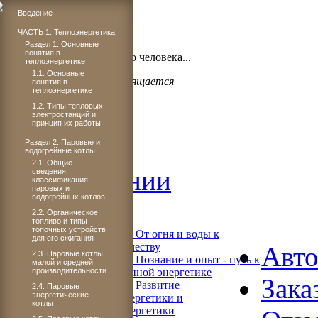
Введение
ЧАСТЬ 1. Теплоэнергетика
Бог проявил щедрость,
Раздел 1. Основные
понятия в
когда подарил миру такого человека...
теплоэнергетике
1.1. Основные
Светлане Плачковой посвящается
понятия в
теплоэнергетике
1.2. Типы тепловых
электростанций и
принцип их работы
Главная
Раздел 2. Паровые и
водогрейные котлы
2.1. Общие
Об издании
сведения,
классификация
паровых и
водогрейных котлов
Читать
2.2. Органическое
топливо и типы
топочных устройств
Книга 1. От огня и воды к
для его сжигания
электричеству
Авт
2.3. Паровые котлы
Книга 2. Познание и опыт - путь к
малой и средней
производительности
современной энергетике
Зака
Книга 3. Развитие
2.4. Паровые
энергетические
теплоэнергетики и
котлы
гидроэнергетики