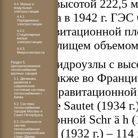
плотиной высотой 222,5 
4.4. Малые и
модульные
электростанции
35,2 км
3
, а в 1942 г. ГЭ
4.4.1.
Передвижные
электростанции
МВт с гравитационной пл
4.4.2.
Стационарные
малые
водохранилищем объемом
электростанции
4.4.3.
Микроэлектростанции
Крупные гидроузлы с вы
Раздел 5.
Централизованное
теплоснабжение
строятся также во Франции
крупных городов
5.1. Динамика
развития и
современное
бетонной гравитационной 
состояние системы
теплоснабжения г.
Киева
арочной Le Sautet (1934 г
5.2. Система
теплоснабжения
городов Москвы и
гравитационной Schr
ä
h (
Санкт-Петербурга
5.3. Особенности
систем
Spitallamm (1932 г.) – 11
теплоснабжения
североевропейских
стран (Дании,