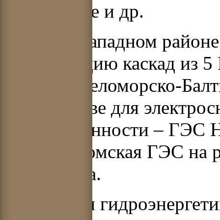
Хариузовке и др.
В северо-западном районе
эксплуатацию каскад из 5
бьефами Беломорско-Балти
полуострове для электро
промышленности – ГЭС Нив
Нижнетуломская ГЭС на р.
Мурманска.
В развитии гидроэнергети