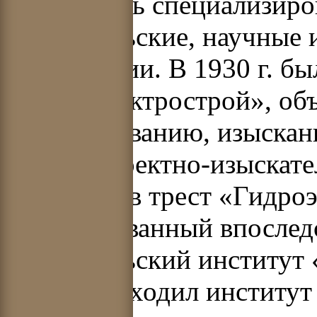
создавались специализиро
изыскательские, научные
организации. В 1930 г. бы
«Гидроэлектрострой», об
проектированию, изыскани
1932 г. проектно-изыскат
выделены в трест «Гидроэ
преобразованный впослед
изыскательский институт 
которого входил институт