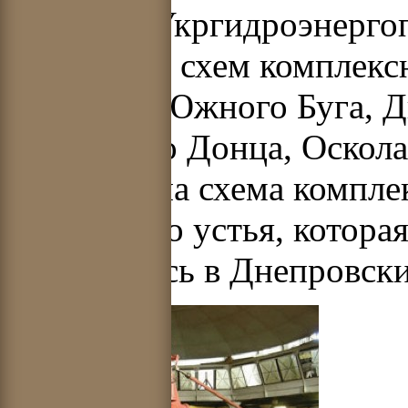
С 1935 г. Укргидроэнерго
разработке схем комплекс
Тетерева, Южного Буга, Д
Северского Донца, Оскола
разработана схема компле
от Киева до устья, котора
воплотилась в Днепровск