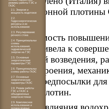
плотины Глено (Италия) вы
режимы работы ГЭС и
ГАЭС
гравитационной плотины
2.1. Энергия и
мощность водотоков
2.2.
63 м и др.
Гидроэнергетические
ресурсы и их
использование
2.3. Регулирование
Необходимость повышения
речного стока
2.4. Принципиальные
схемы
плотин привела к соверш
использования
гидравлической
энергии на ГЭС
технологий возведения, р
2.5. Основные
энергетические
параметры ГЭС
плотиностроения, механик
2.6. Принципиальные
схемы работы ГАЭС
2.7. Основные
созданы предпосылки для
энергетические
параметры ГАЭС
2.8. Режим работы
больших плотин.
ГЭС и ГАЭС в
объединенных
энергосистемах
2.9. Комплексное
Вопросам влияния водох
использование и
охрана водных