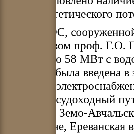
было обусловлено налич
гидроэнергетического пот
Первой ГЭС, сооруженно
руководством проф. Г.О. 
мощностью 58 МВт с вод
3
, которая была введена в 
обеспечив электроснабжен
сплошной судоходный пут
построены Земо-Авчальска
Узбекистане, Ереванская 