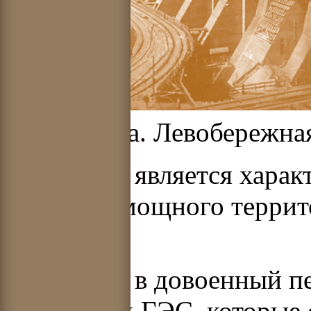
Днепрогэса. Левобережная
Днепрогэс является хара
базе ГЭС мощного террит
комплекса.
В Украине в довоенный п
небольших ГЭС, которые 