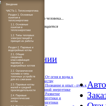
Введение
ЧАСТЬ 1. Теплоэнергетика
Бог проявил щедрость,
Раздел 1. Основные
понятия в
когда подарил миру такого человека...
теплоэнергетике
1.1. Основные
Светлане Плачковой посвящается
понятия в
теплоэнергетике
1.2. Типы тепловых
электростанций и
принцип их работы
Главная
Раздел 2. Паровые и
водогрейные котлы
2.1. Общие
Об издании
сведения,
классификация
паровых и
водогрейных котлов
Читать
2.2. Органическое
топливо и типы
Книга 1. От огня и воды к
топочных устройств
для его сжигания
электричеству
Авт
2.3. Паровые котлы
Книга 2. Познание и опыт - путь к
малой и средней
современной энергетике
производительности
Зака
Книга 3. Развитие
2.4. Паровые
теплоэнергетики и
энергетические
котлы
гидроэнергетики
Отз