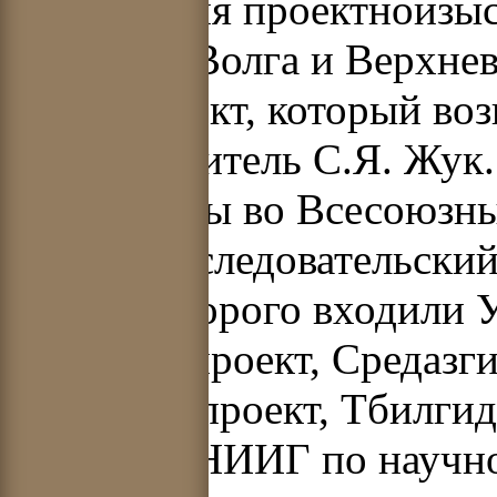
выполнения проектноизыс
Москва – Волга и Верхне
Гидропроект, который во
гидростроитель С.Я. Жук. 
объединены во Всесоюзны
научно-исследовательский
состав которого входили 
Ленгидропроект, Средазги
Армгидропроект, Тбилгидр
работал ВНИИГ по научно