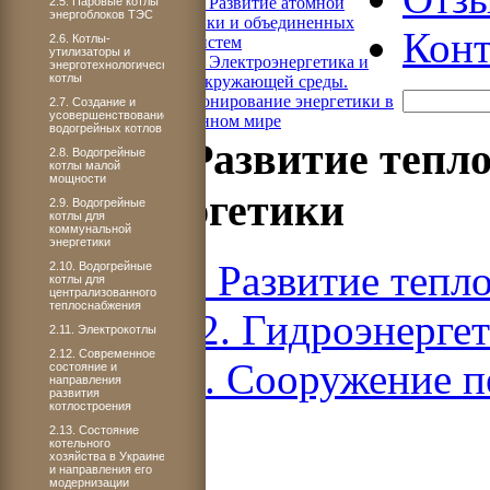
Книга 4. Развитие атомной
2.5. Паровые котлы
энергоблоков ТЭС
энергетики и объединенных
Конт
2.6. Котлы-
энергосистем
утилизаторы и
Книга 5. Электроэнергетика и
энерготехнологические
котлы
охрана окружающей среды.
Функционирование энергетики в
2.7. Создание и
усовершенствование
современном мире
водогрейных котлов
Книга 3. Развитие тепл
2.8. Водогрейные
котлы малой
мощности
гидроэнергетики
2.9. Водогрейные
котлы для
коммунальной
энергетики
Книга 3. Развитие тепл
2.10. Водогрейные
котлы для
централизованного
теплоснабжения
ЧАСТЬ 2. Гидроэнерге
2.11. Электрокотлы
2.12. Современное
Раздел 1. Сооружение 
состояние и
направления
развития
котлостроения
2.13. Состояние
котельного
хозяйства в Украине
и направления его
модернизации