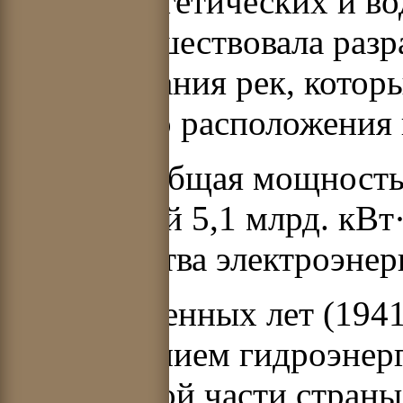
гидроэнергетических и во
ГЭС предшествовала разр
использования рек, котор
каскадного расположения 
В 1940 г. общая мощност
выработкой 5,1 млрд. кВт
производства электроэнер
Период военных лет (1941
перемещением гидроэнерг
европейской части страны