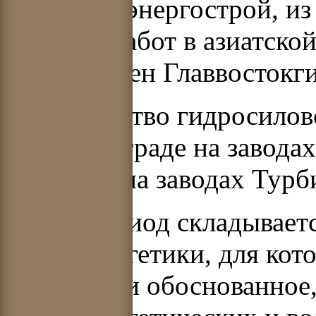
Главгидроэнергострой, из
объемов работ в азиатско
был выделен Главвостокг
Производство гидросилов
в г. Ленинграде на завода
Харькове на заводах Тур
В этот период складывает
гидроэнергетики, для кот
технически обоснованное,