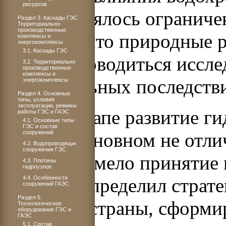
ресурсов
среду уделялось ограниче
Раздел 3. Каскады ГЭС.
Территориально-
производственные
казалось, что природные 
комплексы и
энергокомплексы
3.1. Каскады ГЭС
начали проводиться иссле
3.2. Территориально-
производственные
комплексы и
отрицательных последств
энергокомплексы
Раздел 4. Основные
типы, условия
эксплуатации, режимы
На этом этапе развитие ги
работы ГЭС и ГАЭС
4.1. Основные типы
ГЭС и состав
сооружений
СССР в основном не отли
4.2. Водопроводящие
сооружения ГЭC
значение имело принятие 
4.3. Плотины
гидроузлов
4.4. Особенности
который определил страте
сооружений ГАЭС
Раздел 5.
политики страны, сформи
Технологическое
оборудование ГЭС и
ГАЭС
5.1. Состав