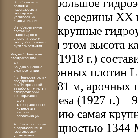
Особенно большое гидроэн
3.8. Создание и
развитие
парогазовых и
начала и до середины ХХ 
газопаровых
установок, их
классификация
строились крупные гидро
3.9. Современное
состояние
стационарного
энергетического
типов. При этом высота 
газотурбостроения и
пути его развития
Matheews (1918 г.) состав
Раздел 4. Тепловые
электростанции
4.1.
Конденсационные
гравитационных плотин Lon
электростанции
4.2. Теплоцентрали -
предприятия
(1936 г.) – 81 м, арочных 
комбинированной
выработки теплоты и
электроэнергии.
м, Horse Mesa (1927 г.) – 
Теплофикация
4.2.1.
Когенерационные
установки в
эксплуатацию самая крупн
системе
теплофикации
Hoover мощностью 1344 
4.3. Электростанции
с парогазовыми и
газопаровыми
установками