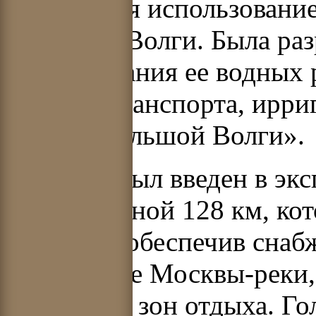
начавшееся использовани
Европе р. Волги. Была ра
использования ее водных 
водного транспорта, ирри
«Схема Большой Волги».
В 1937 г. был введен в э
общей длиной 128 км, кот
Москвой, обеспечив снаб
обводнение Москвы-реки,
обширных зон отдыха. Го