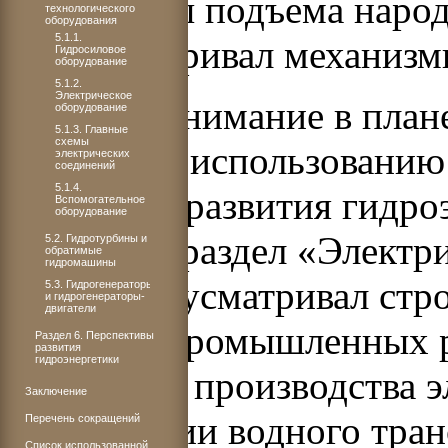
как основы подъема народ
технологического
оборудования
5.1.1.
предусматривал механизмы
Гидросиловое
оборудование
5.1.2.
Электрическое
Большое внимание в пла
оборудование
5.1.3. Главные
схемы
широкому использованию 
электрических
соединений
5.1.4.
Вопросам развития гидроэ
Вспомогательное
оборудование
посвящен раздел «Электри
5.2. Гидротурбины и
обратимые
гидромашины
План предусматривал стро
5.3. Гидрогенераторы
и гидрогенераторы-
двигатели
крупных промышленных р
Раздел 6. Перспективы
развития
гидроэнергетики
только для производства э
Заключение
организации водного тран
Перечень сокращений
Список использованной