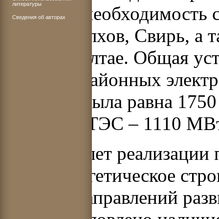
литературы
отмечена необходимость с
Сведения об авторах
Днепр, Волхов, Свирь, а 
Кавказе, Алтае. Общая ус
крупных районных электр
ГОЭЛРО была равна 1750 
МВт и 20 ТЭС – 1110 МВт
С первых лет реализации
гидроэнергетическое стро
главных направлений разв