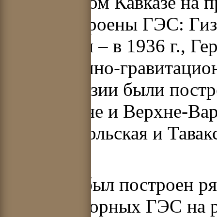
На Северном Кавказе на п
были построены ГЭС: Гизе
Боксанская – в 1936 г., Ге
СССР арочно-гравитацион
Средней Азии были постр
Узбекистане и Верхне-Вар
г., Комсомольская и Тавакс
1940 г.
На Алтае был построен р
высоконапорных ГЭС на р