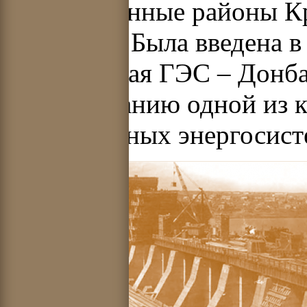
промышленные районы Кри
Никополя. Была введена 
Днепровская ГЭС – Донба
формированию одной из к
объединенных энергосис