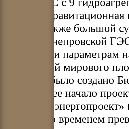
здание ГЭС с 9 гидроагр
бетонная гравитационная 
760 м, а также большой с
плотина Днепровской ГЭС
решениям и параметрам н
достижений мирового плот
Харькове было создано Б
положившее начало проек
«Укргидроэнергопроект» 
который со временем пре