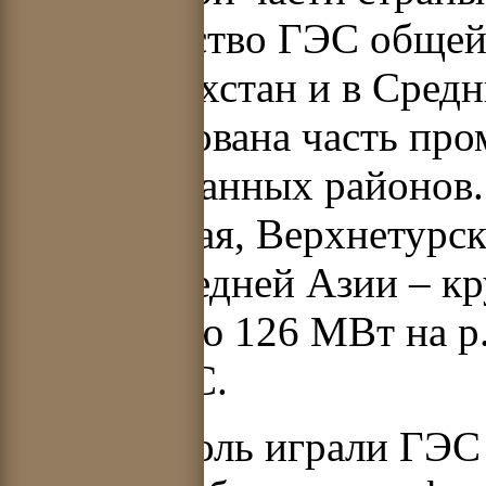
строительство ГЭС общей
Урал, Казахстан и в Сред
перебазирована часть пр
оккупированных районов.
Аргазинская, Верхнетурск
ГЭС, в Средней Азии – к
мощностью 126 МВт на р. 
малых ГЭС.
Важную роль играли ГЭС 