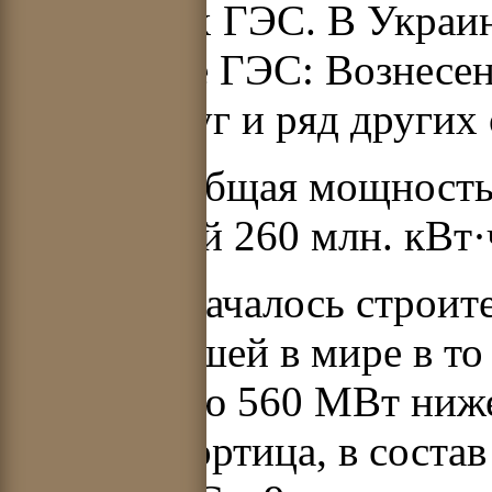
небольших ГЭС. В Украин
небольшие ГЭС: Вознесенс
Южный Буг и ряд других
В 1928 г. общая мощност
выработкой 260 млн. кВт·
В 1927 г. началось строи
и крупнейшей в мире в т
мощностью 560 МВт ниже 
острова Хортица, в соста