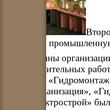
Второ
(запущен в промышленную
Были созданы организаци
видов строительных работ
как тресты «Гидромонтаж
«Гидромеханизация», «Ги
«Гидроэлектрострой» был