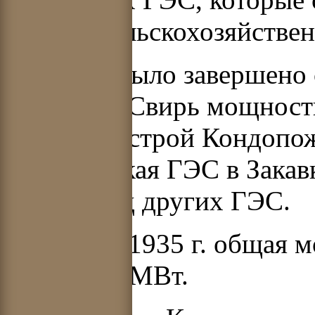
многих сельскохозяйстве
В 1933 г. было завершено
ГЭС на р. Свирь мощност
введены в строй Кондопож
Дзорагетская ГЭС в Закав
Азии и ряд других ГЭС.
В СССР в 1935 г. общая 
около 900 МВт.