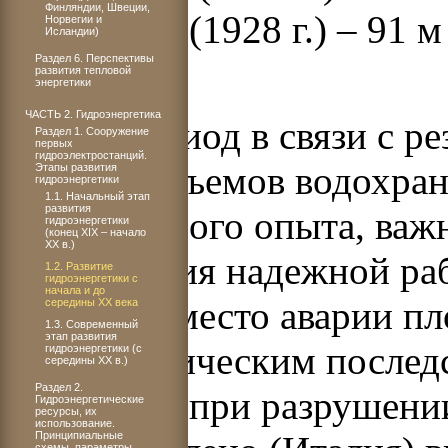
Финляндии, Швеции,
Burrinjuck (1928 г.) – 91
Норвегии и
Исландии)
Раздел 6. Перспективы
км
3
.
развития тепловой
энергетики
ЧАСТЬ 2. Гидроэнергетика
В этот период в связи с 
Раздел 1. Сооружение
первых
гидроэлектростанций.
плотин, объемов водохран
Этапы развития
гидроэнергетики
1.1. Начальный этап
развития
необходимого опыта, важ
гидроэнергетики
(конец XIX – начало
ХХ в.)
обеспечения надежной раб
1.2. Развитие
гидроэнергетики с
начала и до
Имевшие место аварии пл
середины XX века
1.3. Современный
этап развития
катастрофическим последс
гидроэнергетики (с
середины XX в.)
Раздел 2.
например, при разрушении
Гидроэнергетические
ресурсы, их
использование.
Принципиальные
схемы, параметры,