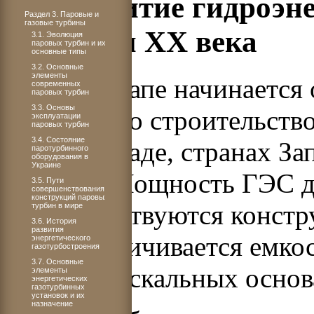
1.2. Развитие гидроэн
Раздел 3. Паровые и
газовые турбины
середины XX века
3.1. Эволюция
паровых турбин и их
основные типы
3.2. Основные
элементы
На этом этапе начинается
современных
паровых турбин
3.3. Основы
ресурсов со строительст
эксплуатации
паровых турбин
3.4. Состояние
США, Канаде, странах За
паротурбинного
оборудования в
Украине
странах. Мощность ГЭС до
3.5. Пути
совершенствования
конструкций паровых
совершенствуются констру
турбин в мире
3.6. История
развития
резко увеличивается емко
энергетического
газотурбостроения
3.7. Основные
плотин на скальных основ
элементы
энергетических
газотурбинных
установок и их
назначение