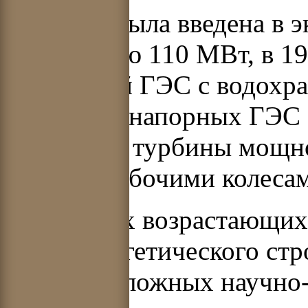
В 1940 г. была введена в
мощностью 110 МВт, в 194
Рыбинской ГЭС с водохр
этих низконапорных ГЭС 
лопастные турбины мощн
13,2 м с рабочими колеса
В условиях возрастающих
гидроэнергетического стр
решения сложных научно