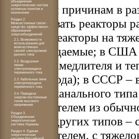
объединения
По разным причинам в ра
энергетических систем:
основные понятия и
назначение
разрабатывать реакторы р
Раздел 2.
Межсистемные связи -
средство эффективного
образования
развитие реакторы на тяже
энергообъединений
2.1. Возможности
использования для
газоохлаждаемые; в США 
межсистемных
связей электролиний
разного типа
качестве замедлителя и т
2.2. Воздушные
линии
электропередачи
переменного тока
обычная вода); в СССР – 
2.3. Кабельные линии
электропередачи
переменного тока
реакторы канального типа
2.4. Передача
энергии постоянным
током высокого
теплоносителем из обычн
напряжения
Раздел 3.
реакторы других типов – 
Объединенная
энергетическая
система Украины
теплоносителем, с тяжел
Раздел 4. Единая
энергетическая
система Российской