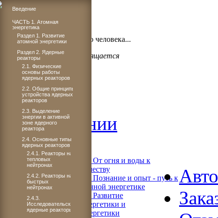
Введение
ЧАСТЬ 1. Атомная
энергетика
Бог проявил щедрость,
Раздел 1. Развитие
когда подарил миру такого человека...
атомной энергетики
Раздел 2. Ядерные
Светлане Плачковой посвящается
реакторы
2.1. Физические
основы работы
ядерных реакторов
2.2. Общие принципы
Главная
устройства ядерных
реакторов
2.3. Выделение
Об издании
энергии в активной
зоне ядерного
реактора
Читать
2.4. Основные типы
ядерных реакторов
2.4.1. Реакторы на
тепловых
Книга 1. От огня и воды к
нейтронах
электричеству
Авт
2.4.2. Реакторы на
Книга 2. Познание и опыт - путь к
быстрых
современной энергетике
нейтронах
Зака
Книга 3. Развитие
2.4.3.
теплоэнергетики и
Исследовательские
ядерные реакторы
гидроэнергетики