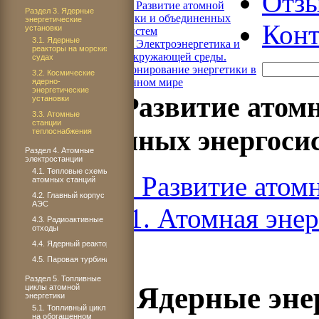
Отз
Книга 4. Развитие атомной
Раздел 3. Ядерные
энергетики и объединенных
энергетические
Конт
установки
энергосистем
3.1. Ядерные
Книга 5. Электроэнергетика и
реакторы на морских
охрана окружающей среды.
судах
Функционирование энергетики в
3.2. Космические
современном мире
ядерно-
энергетические
Книга 4. Развитие атом
установки
3.3. Атомные
станции
объединенных энергоси
теплоснабжения
Раздел 4. Атомные
электростанции
4.1. Тепловые схемы
Книга 4. Развитие атом
атомных станций
4.2. Главный корпус
АЭС
ЧАСТЬ 1. Атомная энер
4.3. Радиоактивные
отходы
4.4. Ядерный реактор
4.5. Паровая турбина
Раздел 5. Топливные
Раздел 3. Ядерные эн
циклы атомной
энергетики
5.1. Топливный цикл
на обогащенном