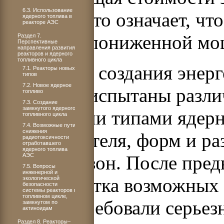
6.3. Использование
25–30%. Это означает, чт
ядерного топлива в
реакторе АЭС
работа на пониженной мо
Раздел 7.
Перспективные
направления развития
реакторов и ядерного
топливного цикла
К моменту создания энерг
7.1. Реакторы новых
типов
7.2. Новое ядерное
были уже испытаны разли
топливо
7.3. Создание
замкнутого ядерного
различными типами ядерно
топливного цикла
7.4. Возможные пути
снижения
теплоносителя, форм и ра
радиотоксичности
отработавшего
ядерного топлива
АЭС
активных зон. После пред
7.5. Вопросы
инженерной и
около десятка возможных 
экологической
безопасности
системы реакторов в
топливном цикле,
которые требовали серьез
замкнутом по
актиноидам
Раздел 8. Реакторы–