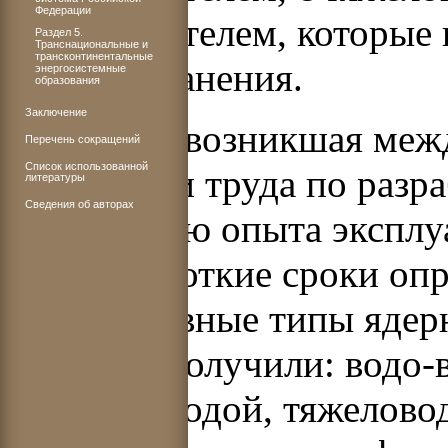
Федерации
теплоносителем, которые
Раздел 5.
Транснациональные и
трансконтинентальные
распространения.
энергосистемные
образования
Заключение
Стихийно возникшая межд
Перечень сокращений
Список использованной
разделении труда по разр
литературы
Сведения об авторах
накоплению опыта эксплу
типа в короткие сроки оп
перспективные типы ядер
развитие получили: водо-в
кипящей водой, тяжеловод