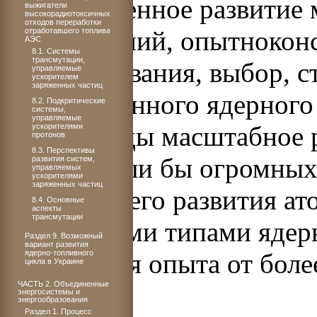
Одновременное развитие 
выжигатели
высокорадиотоксичных
отходов переработки
исследований, опытноконс
отработавшего топлива
АЭС
8.1. Системы
трансмутации,
проектирования, выбор, с
управляемые
ускорителем
заряженных частиц
промышленного ядерного 
8.2. Подкритические
системы,
управляемые
многие годы масштабное р
ускорителями
протонов
8.3. Перспективы
потребовали бы огромных 
развития систем,
управляемых
ускорителями
заряженных частиц
начале своего развития а
8.4. Основные
аспекты
трансмутации
несколькими типами ядерн
Раздел 9. Возможный
вариант развития
ядерно-топливного
накопления опыта от боле
цикла в Украине
ЧАСТЬ 2. Объединенные
сложным.
энергосистемы и
энергообразования
Раздел 1. Процесс