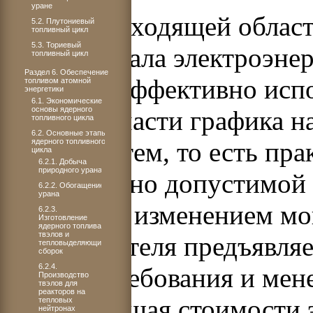
уране
Самой подходящей облас
5.2. Плутониевый
топливный цикл
5.3. Ториевый
энергии стала электроэнер
топливный цикл
Раздел 6. Обеспечение
наиболее эффективно испо
топливом атомной
энергетики
6.1. Экономические
основы ядерного
базисной части графика 
топливного цикла
6.2. Основные этапы
ядерного топливного
энергосистем, то есть пр
цикла
6.2.1. Добыча
природного урана
максимально допустимой 
6.2.2. Обогащение
урана
режимах с изменением мо
6.2.3.
Изготовление
ядерного топлива,
твэлов и
теплоносителя предъявляе
тепловыделяющих
сборок
6.2.4.
строгие требования и мен
Производство
твэлов для
реакторов на
составляющая стоимости 
тепловых
нейтронах