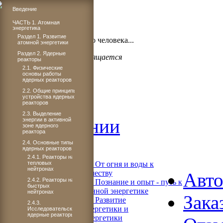
Введение
ЧАСТЬ 1. Атомная
энергетика
Бог проявил щедрость,
Раздел 1. Развитие
когда подарил миру такого человека...
атомной энергетики
Раздел 2. Ядерные
Светлане Плачковой посвящается
реакторы
2.1. Физические
основы работы
ядерных реакторов
2.2. Общие принципы
Главная
устройства ядерных
реакторов
2.3. Выделение
Об издании
энергии в активной
зоне ядерного
реактора
Читать
2.4. Основные типы
ядерных реакторов
2.4.1. Реакторы на
тепловых
Книга 1. От огня и воды к
нейтронах
электричеству
Авт
2.4.2. Реакторы на
Книга 2. Познание и опыт - путь к
быстрых
современной энергетике
нейтронах
Зака
Книга 3. Развитие
2.4.3.
теплоэнергетики и
Исследовательские
ядерные реакторы
гидроэнергетики