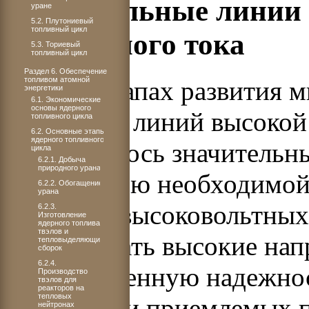
2.3. Кабельные линии
уране
5.2. Плутониевый
топливный цикл
переменного тока
5.3. Ториевый
топливный цикл
Раздел 6. Обеспечение
топливом атомной
На всех этапах развития 
энергетики
6.1. Экономические
основы ядерного
кабельных линий высокой
топливного цикла
6.2. Основные этапы
ядерного топливного
сдерживалось значительн
цикла
6.2.1. Добыча
природного урана
достижению необходимой 
6.2.2. Обогащение
урана
изоляции высоковольтных 
6.2.3.
Изготовление
ядерного топлива,
твэлов и
выдерживать высокие нап
тепловыделяющих
сборок
6.2.4.
долговременную надежнос
Производство
твэлов для
реакторов на
тепловых
сохранении приемлемых п
нейтронах