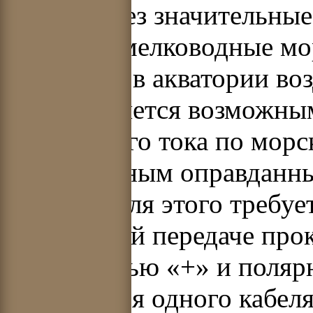
линий через значительные
проливы, мелководные мор
построить в акватории в
представляется возможны
постоянного тока по морс
единственным оправданн
передаче для этого требуе
биполярной передаче прок
полярностью «+» и полярн
отключения одного кабеля