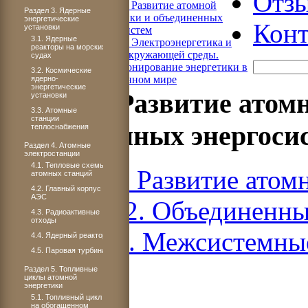
Отз
Книга 4. Развитие атомной
Раздел 3. Ядерные
энергетики и объединенных
энергетические
Конт
установки
энергосистем
3.1. Ядерные
Книга 5. Электроэнергетика и
реакторы на морских
охрана окружающей среды.
судах
Функционирование энергетики в
3.2. Космические
современном мире
ядерно-
энергетические
Книга 4. Развитие атом
установки
3.3. Атомные
станции
объединенных энергоси
теплоснабжения
Раздел 4. Атомные
электростанции
4.1. Тепловые схемы
Книга 4. Развитие атом
атомных станций
4.2. Главный корпус
АЭС
ЧАСТЬ 2. Объединенные
4.3. Радиоактивные
отходы
Раздел 2. Межсистемные
4.4. Ядерный реактор
4.5. Паровая турбина
Раздел 5. Топливные
циклы атомной
энергетики
5.1. Топливный цикл
на обогащенном