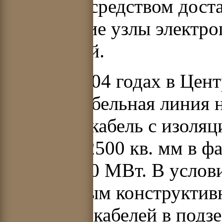
реальным средством доста
крупнейшие узлы электро
территорий.
В 2003–2004 годах в Цен
мощная кабельная линия 
применен кабель с изоля
сечением 2500 кв. мм в ф
линии 1600 МВт. В услов
приемлемым конструктив
прокладка кабелей в под