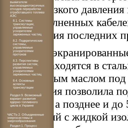
выжигатели
кабелей низкого давления 
высокорадиотоксичных
отходов переработки
отработавшего топлива
АЭС
маслонаполненных кабеле
8.1. Системы
трансмутации,
управляемые
Конструкция последних п
ускорителем
заряженных частиц
8.2. Подкритические
системы,
управляемые
собой три экранированны
ускорителями
протонов
8.3. Перспективы
которые находятся в стал
развития систем,
управляемых
ускорителями
минеральным маслом под 
заряженных частиц
8.4. Основные
аспекты
конструкция позволила п
трансмутации
Раздел 9. Возможный
вариант развития
до 220 кВ, а позднее и д
ядерно-топливного
цикла в Украине
таких линий с жидкой изо
ЧАСТЬ 2. Объединенные
энергосистемы и
энергообразования
Раздел 1. Процесс