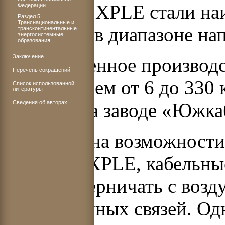
изоляцией XPLE стали на
Федерации
Раздел 5.
Транснациональные и
всем мире в диапазоне на
трансконтинентальные
энергосистемные
образования
Заключение
Промышленное производст
Перечень сокращений
напряжением от 6 до 330 
Список использованной
литературы
Сведения об авторах
Украине на заводе «Южка
Несмотря на возможности
изоляции XPLE, кабельны
могут соперничать с воз
межсистемных связей. Одн