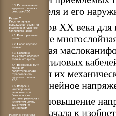
6.3. Использование
длины кабеля и его наруж
ядерного топлива в
реакторе АЭС
Раздел 7.
Перспективные
С 20-х годов ХХ века для
направления развития
реакторов и ядерного
топливного цикла
применение многослойная
7.1. Реакторы новых
типов
7.2. Новое ядерное
пропитанная маслоканифо
топливо
7.3. Создание
замкнутого ядерного
покрытие силовых кабеле
топливного цикла
7.4. Возможные пути
снижения
увеличения их механичес
радиотоксичности
отработавшего
ядерного топлива
АЭС
довести линейное напряж
7.5. Вопросы
инженерной и
экологической
безопасности
Борьба за повышение нап
системы реакторов в
топливном цикле,
замкнутом по
актиноидам
привела сначала к изобр
Раздел 8. Реакторы–