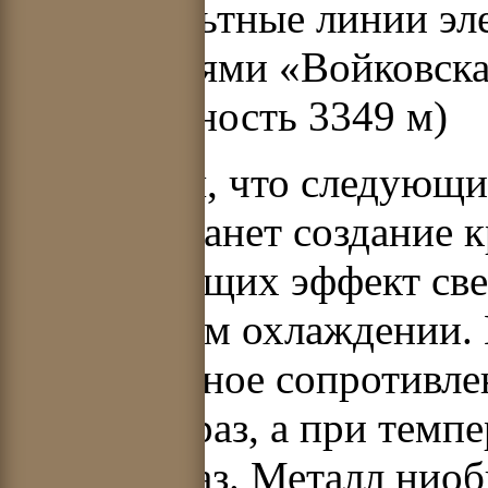
высоковольтные линии эл
подстанциями «Войковска
(протяженность 3349 м)
Ожидается, что следующи
техники станет создание 
использующих эффект све
их глубоком охлаждении. 
77 К активное сопротивл
в десятки раз, а при темп
– до 200 раз. Металл нио