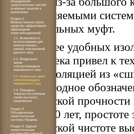
сложным из-за большого к
объединения
энергетических систем:
основные понятия и
телеуправляемыми систем
назначение
Раздел 2.
Межсистемные связи -
соединительных муфт.
средство эффективного
образования
энергообъединений
2.1. Возможности
использования для
Поиск более удобных изо
межсистемных
связей электролиний
разного типа
годы ХХ века привел к те
2.2. Воздушные
линии
электропередачи
твердой изоляцией из «сш
переменного тока
2.3. Кабельные линии
электропередачи
(международное обозначе
переменного тока
2.4. Передача
энергии постоянным
электрической прочности
током высокого
напряжения
Раздел 3.
не менее 30 лет, простоте
Объединенная
энергетическая
система Украины
экологической чистоте вы
Раздел 4. Единая
энергетическая
система Российской