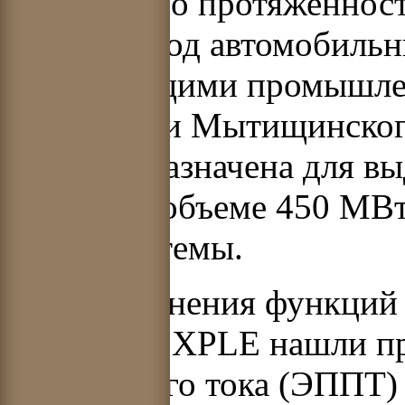
Хлебниково протяженност
землей – под автомобиль
действующими промышле
территории Мытищинского
Она предназначена для в
ТЭЦ-27 в объеме 450 МВт
энергосистемы.
Для выполнения функций 
изоляцией XPLE нашли пр
постоянного тока (ЭППТ)