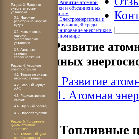
Отз
Книга 4. Развитие атомной
Раздел 3. Ядерные
энергетики и объединенных
энергетические
Конт
установки
энергосистем
3.1. Ядерные
Книга 5. Электроэнергетика и
реакторы на морских
охрана окружающей среды.
судах
Функционирование энергетики в
3.2. Космические
современном мире
ядерно-
энергетические
Книга 4. Развитие атом
установки
3.3. Атомные
станции
объединенных энергоси
теплоснабжения
Раздел 4. Атомные
электростанции
4.1. Тепловые схемы
Книга 4. Развитие атом
атомных станций
4.2. Главный корпус
АЭС
ЧАСТЬ 1. Атомная энер
4.3. Радиоактивные
отходы
4.4. Ядерный реактор
4.5. Паровая турбина
Раздел 5. Топливные
Раздел 5. Топливные 
циклы атомной
энергетики
5.1. Топливный цикл
на обогащенном