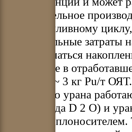
электростанций и может р
самостоятельное произво
такому топливному циклу
первоначальные затраты н
могут окупаться накоплен
содержание в отработавш
достигать ~ 3 кг Pu/т ОЯТ
природного урана работаю
тяжелая вода D 2 О) и ур
газовым теплоносителем. 