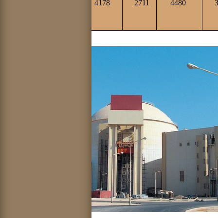
Полный расход
4178
2711
4480
при-
родного урана за 30
лет, т