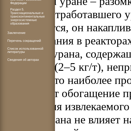
природном уране – разом
Федерации
Раздел 5.
из такого отработавшего 
Транснациональные и
трансконтинентальные
энергосистемные
используется, он накапли
образования
Заключение
использования в реактора
Перечень сокращений
Список использованной
регенерат урана, содерж
литературы
Сведения об авторах
урана-235 (2–5 кг/т), неп
топлива. Это наиболее пр
отсутствует обогащение п
регенерация извлекаемого
топлива урана не влияет 