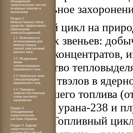
объединения
окончательное захоронени
энергетических систем:
основные понятия и
назначение
Раздел 2.
Межсистемные связи -
Топливный цикл на приро
средство эффективного
образования
энергообъединений
следующих звеньев: добы
2.1. Возможности
использования для
межсистемных
связей электролиний
урановых концентратов, и
разного типа
2.2. Воздушные
линии
производство тепловыдел
электропередачи
переменного тока
2.3. Кабельные линии
облучение твэлов в ядерн
электропередачи
переменного тока
2.4. Передача
отработавшего топлива (о
энергии постоянным
током высокого
напряжения
урана-235, урана-238 и п
Раздел 3.
Объединенная
энергетическая
деления). Топливный цик
система Украины
Раздел 4. Единая
энергетическая
система Российской