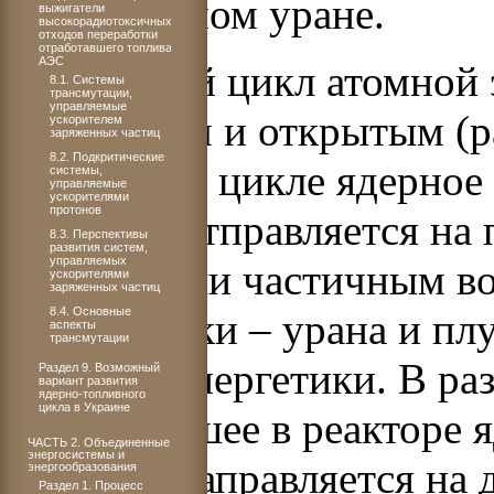
обогащенном уране.
выжигатели
высокорадиотоксичных
отходов переработки
отработавшего топлива
АЭС
Топливный цикл атомной 
8.1. Системы
трансмутации,
управляемые
замкнутым и открытым (р
ускорителем
заряженных частиц
8.2. Подкритические
топливном цикле ядерное 
системы,
управляемые
ускорителями
протонов
реакторе отправляется на
8.3. Перспективы
развития систем,
управляемых
полным или частичным в
ускорителями
заряженных частиц
8.4. Основные
переработки – урана и пл
аспекты
трансмутации
атомной энергетики. В р
Раздел 9. Возможный
вариант развития
ядерно-топливного
цикла в Украине
отработавшее в реакторе 
ЧАСТЬ 2. Объединенные
энергосистемы и
(~ 3 лет) направляется на
энергообразования
Раздел 1. Процесс