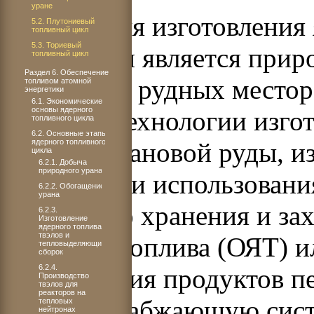
уране
Сырьем для изготовления 
5.2. Плутониевый
топливный цикл
5.3. Ториевый
энергетики является прир
топливный цикл
Раздел 6. Обеспечение
различных рудных местор
топливом атомной
энергетики
6.1. Экономические
основы ядерного
сложной технологии изгот
топливного цикла
6.2. Основные этапы
ядерного топливного
добычи урановой руды, и
цикла
6.2.1. Добыча
природного урана
элементов и использовани
6.2.2. Обогащение
урана
деления до хранения и за
6.2.3.
Изготовление
ядерного топлива,
твэлов и
ядерного топлива (ОЯТ) и
тепловыделяющих
сборок
6.2.4.
возвращения продуктов п
Производство
твэлов для
реакторов на
топливоснабжающую сист
тепловых
нейтронах