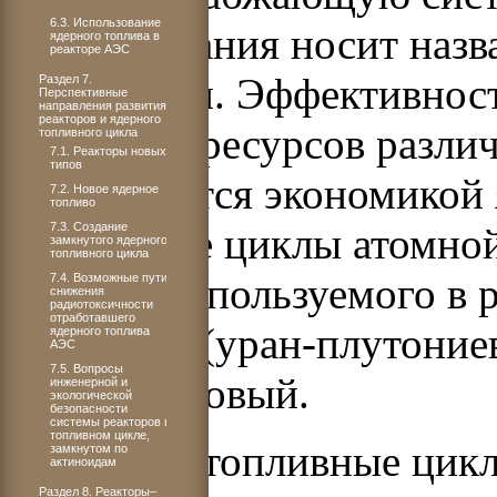
6.3. Использование
использования носит назв
ядерного топлива в
реакторе АЭС
энергетики. Эффективнос
Раздел 7.
Перспективные
направления развития
реакторов и ядерного
урановых ресурсов разли
топливного цикла
7.1. Реакторы новых
типов
определяется экономикой 
7.2. Новое ядерное
топливо
7.3. Создание
Топливные циклы атомной
замкнутого ядерного
топливного цикла
по типу используемого в 
7.4. Возможные пути
снижения
радиотоксичности
отработавшего
урановый (уран-плутоние
ядерного топлива
АЭС
7.5. Вопросы
торийурановый.
инженерной и
экологической
безопасности
системы реакторов в
топливном цикле,
Урановые топливные цикл
замкнутом по
актиноидам
Раздел 8. Реакторы–