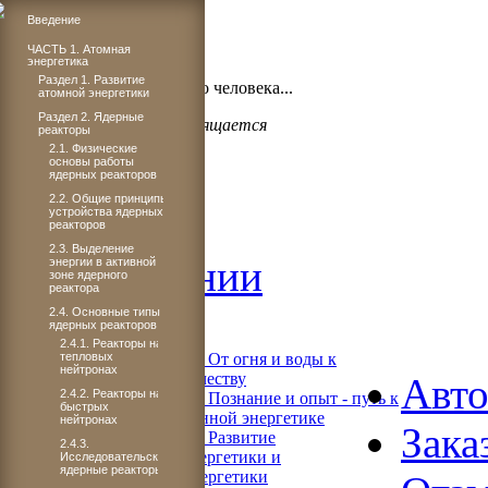
Введение
ЧАСТЬ 1. Атомная
энергетика
Бог проявил щедрость,
Раздел 1. Развитие
когда подарил миру такого человека...
атомной энергетики
Раздел 2. Ядерные
Светлане Плачковой посвящается
реакторы
2.1. Физические
основы работы
ядерных реакторов
2.2. Общие принципы
Главная
устройства ядерных
реакторов
2.3. Выделение
Об издании
энергии в активной
зоне ядерного
реактора
Читать
2.4. Основные типы
ядерных реакторов
2.4.1. Реакторы на
тепловых
Книга 1. От огня и воды к
нейтронах
электричеству
Авт
2.4.2. Реакторы на
Книга 2. Познание и опыт - путь к
быстрых
современной энергетике
нейтронах
Зака
Книга 3. Развитие
2.4.3.
теплоэнергетики и
Исследовательские
ядерные реакторы
гидроэнергетики