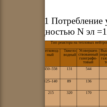
Таблица 5.1 Потребление
типов мощностью N
эл
=1
Тип реактора на тепловых нейтро
Показатель
Легковод-
Тяжело-
Усовершен-
Выс
cтвованный
пер
ный
водный
газографи-
газ
товый
т
Начальная загрузка
450–558
131
544
природного урана,
т
Расход природного
125–140
89
136
урана,
т/год
Производство
215
320
170
плутония,
кг/
год