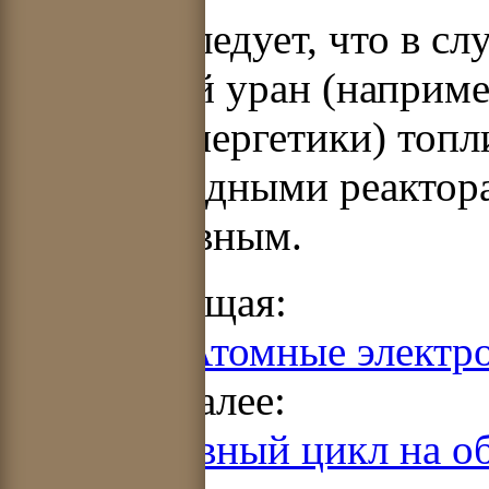
Из этого следует, что в с
природный уран (наприме
атомной энергетики) топ
с тяжеловодными реактор
перспективным.
Предыдущая:
Раздел 4. Атомные электр
Читать далее:
5.1. Топливный цикл на 