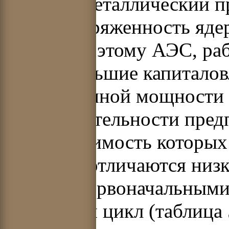
является металлический 
энергонапряженность ядер
низкие. Поэтому АЭС, ра
имеют большие капиталов
установленной мощности 
производительности пред
цикла, стоимость которы
реакторы отличаются низ
малыми первоначальными
топливный цикл (таблица 5