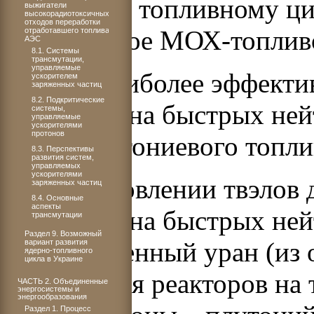
урановому топливному ци
выжигатели
высокорадиотоксичных
отходов переработки
плутониевое МОХ-топлив
отработавшего топлива
АЭС
8.1. Системы
трансмутации,
управляемые
Однако наиболее эффекти
ускорителем
заряженных частиц
8.2. Подкритические
реакторах на быстрых нейт
системы,
управляемые
ускорителями
протонов
схема плутониевого топли
8.3. Перспективы
развития систем,
управляемых
ускорителями
При изготовлении твэлов 
заряженных частиц
8.4. Основные
аспекты
реакторов на быстрых не
трансмутации
Раздел 9. Возможный
или обедненный уран (из 
вариант развития
ядерно-топливного
цикла в Украине
топлива для реакторов на 
ЧАСТЬ 2. Объединенные
энергосистемы и
энергообразования
Раздел 1. Процесс