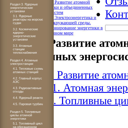
Отз
Книга 4. Развитие атомной
Раздел 3. Ядерные
энергетики и объединенных
энергетические
Конт
установки
энергосистем
3.1. Ядерные
Книга 5. Электроэнергетика и
реакторы на морских
охрана окружающей среды.
судах
Функционирование энергетики в
3.2. Космические
современном мире
ядерно-
энергетические
Книга 4. Развитие атом
установки
3.3. Атомные
станции
объединенных энергоси
теплоснабжения
Раздел 4. Атомные
электростанции
4.1. Тепловые схемы
Книга 4. Развитие атом
атомных станций
4.2. Главный корпус
АЭС
ЧАСТЬ 1. Атомная энер
4.3. Радиоактивные
отходы
Раздел 5. Топливные ци
4.4. Ядерный реактор
4.5. Паровая турбина
Раздел 5. Топливные
циклы атомной
энергетики
5.1. Топливный цикл
на обогащенном