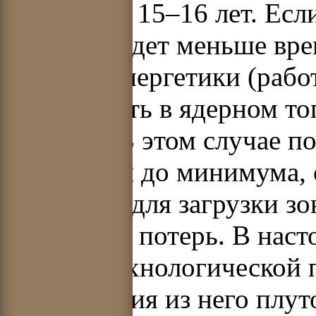
составляет 15–16 лет. Есл
топлива будет меньше вр
атомной энергетики (рабо
потребность в ядерном то
исчезает. В этом случае 
сократится до минимума,
урана-238 для загрузки зо
различных потерь. В наст
химико-технологической 
и извлечения из него плу