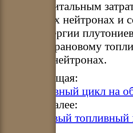
уране, капитальным затра
на быстрых нейтронах и 
электроэнергии плутоние
уступает урановому топли
тепловых нейтронах.
Предыдущая:
5.1. Топливный цикл на 
Читать далее:
5.3. Ториевый топливный