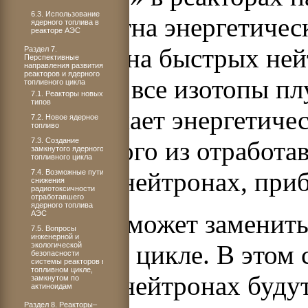
6.3. Использование
эквивалентна энергетичес
ядерного топлива в
реакторе АЭС
реакторах на быстрых ней
Раздел 7.
Перспективные
направления развития
реакторов и ядерного
участвуют все изотопы п
топливного цикла
7.1. Реакторы новых
типов
что повышает энергетиче
7.2. Новое ядерное
топливо
7.3. Создание
извлеченного из отработа
замкнутого ядерного
топливного цикла
тепловых нейтронах, при
7.4. Возможные пути
снижения
радиотоксичности
отработавшего
ядерного топлива
АЭС
Плутоний может заменить
7.5. Вопросы
инженерной и
топливном цикле. В этом 
экологической
безопасности
системы реакторов в
топливном цикле,
тепловых нейтронах будут
замкнутом по
актиноидам
Раздел 8. Реакторы–