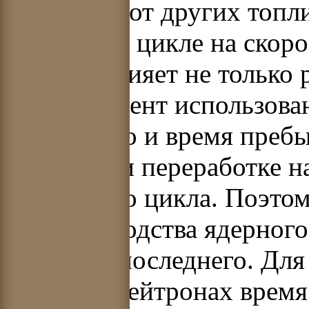
В отличие от других топл
топливном цикле на скоро
топлива влияет не только
(коэффициент использова
КИУМ), но и время пребыв
потери при переработке н
топливного цикла. Поэто
воспроизводства ядерного
удвоения последнего. Для
быстрых нейтронах время