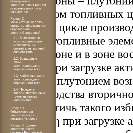
активной зоны – плутоний
объединения
энергетических систем:
основные понятия и
плутониевом топливных ц
назначение
Раздел 2.
Межсистемные связи -
топливном цикле произво
средство эффективного
образования
энергообъединений
и составу топливные элем
2.1. Возможности
использования для
межсистемных
связей электролиний
активной зоне и в зоне в
разного типа
2.2. Воздушные
линии
топлива. При загрузке ак
электропередачи
переменного тока
2.3. Кабельные линии
нейтронах плутонием воз
электропередачи
переменного тока
2.4. Передача
воспроизводства вторично
энергии постоянным
током высокого
напряжения
Чтобы достичь такого изб
Раздел 3.
Объединенная
энергетическая
величины
η
при загрузке 
система Украины
Раздел 4. Единая
энергетическая
система Российской