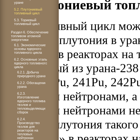
5.2. Плутониевый то
уране
5.2. Плутониевый
топливный цикл
5.3. Ториевый
Этот топливный цикл може
топливный цикл
Раздел 6. Обеспечение
наработки плутония в ура
топливом атомной
энергетики
6.1. Экономические
основы ядерного
урана-238 в реакторах на
топливного цикла
6.2. Основные этапы
ядерного топливного
Получаемый из урана-238
цикла
6.2.1. Добыча
природного урана
2
9
Pu,
24
0
Pu,
24
1
Pu,
24
2
P
6.2.2. Обогащение
урана
тепловыми нейтронами, а
6.2.3.
Изготовление
ядерного топлива,
твэлов и
тепловыми нейтронами не 
тепловыделяющих
сборок
6.2.4.
ценность плутония такого
Производство
твэлов для
реакторов на
«сжигании» в реакторах 
тепловых
нейтронах