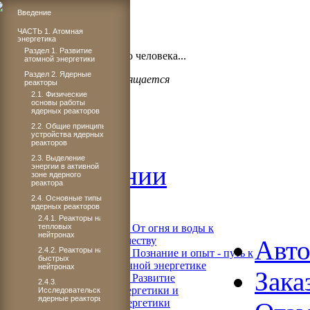
Введение
ЧАСТЬ 1. Атомная
энергетика
Бог проявил щедрость,
Раздел 1. Развитие
когда подарил миру такого человека...
атомной энергетики
Раздел 2. Ядерные
Светлане Плачковой посвящается
реакторы
2.1. Физические
основы работы
ядерных реакторов
2.2. Общие принципы
Главная
устройства ядерных
реакторов
2.3. Выделение
Об издании
энергии в активной
зоне ядерного
реактора
Читать
2.4. Основные типы
ядерных реакторов
2.4.1. Реакторы на
тепловых
Книга 1. От огня и воды к
нейтронах
электричеству
Авт
2.4.2. Реакторы на
Книга 2. Познание и опыт - путь к
быстрых
современной энергетике
нейтронах
Зака
Книга 3. Развитие
2.4.3.
теплоэнергетики и
Исследовательские
ядерные реакторы
гидроэнергетики