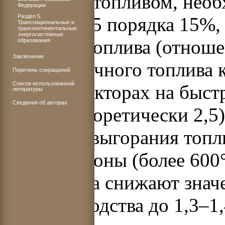
урановым топливом, необ
Федерации
Раздел 5.
ураном-235 порядка 15%,
Транснациональные и
трансконтинентальные
энергосистемные
ядерного топлива (отноше
образования
Заключение
ядер вторичного топлива 
Перечень сокращений
Список использованной
ядер) в реакторах на быс
литературы
Сведения об авторах
1,5–1,7 (теоретически 2,
и глубина выгорания топл
активной зоны (более 600
теплосъема снижают знач
воспроизводства до 1,3–1,