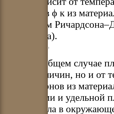
сильно зависит от темпе
электронов
ϕ
к
из материа
уравнением Ричардсона–Д
Ричардсона).
Однако в общем случае пло
от этих величин, но и от
ϕ а электронов из материа
электродами и удельной п
сброса тепла в окружающе