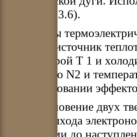
электрической дуги. Испо
(рис. 3.5 и 3.6).
Для работы термоэлектрич
требуется источник теп
температурой
Т
1
и холод
мощностью
N
2
и темпера
на использовании эффекто
Соприкосновение двух тв
работой выхода электроно
электронами до наступле