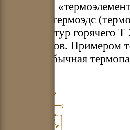
называется «термоэлемент
Величина термоэдс (терм
от температур горячего
Т
проводников. Примером т
является обычная термопар