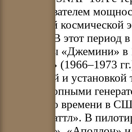
преобразователем мощност
по ядерной космической 
до 2002 г. В этот период
программы «Джемини» в 1
«Аполлон» (1966–1973 гг.
экспедиций и установкой 
радиоизотопными генерато
настоящего времени в СШ
«Спейс Шаттл». В пилоти
«Джемини», «Аполлон» и