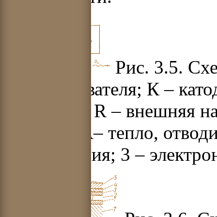
Рис. 3.5. С
преобразователя; К – като
коллектор; R – внешняя н
катоду; QA– тепло, отводи
– ионы цезия; 3 – электро