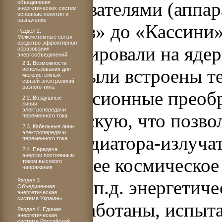
преобразователями (аппар
объединения
энергетических систем:
основные понятия и
назначение
«Пионеров» до «Кассини»
Раздел 2.
Межсистемные связи -
средство эффективного
сконцентрировали на ядер
образования
энергообъединений
2.1. Возможности
которых были встроены т
использования для
межсистемных
связей электролиний
разного типа
термоэмиссионные преобр
2.2. Воздушные
линии
электропередачи
электрическую, что позво
переменного тока
2.3. Кабельные линии
электропередачи
и массу радиатора-излучат
переменного тока
2.4. Передача
энергии постоянным
окружающее космическое 
током высокого
напряжения
высоком к.п.д. энергетиче
Раздел 3.
Объединенная
энергетическая
система Украины
были разработаны, испыт
Раздел 4. Единая
энергетическая
система Российской