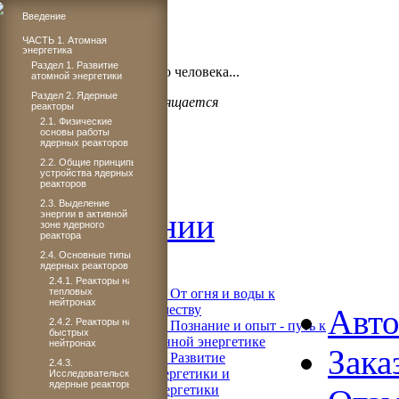
Введение
ЧАСТЬ 1. Атомная
энергетика
Бог проявил щедрость,
Раздел 1. Развитие
когда подарил миру такого человека...
атомной энергетики
Раздел 2. Ядерные
Светлане Плачковой посвящается
реакторы
2.1. Физические
основы работы
ядерных реакторов
2.2. Общие принципы
Главная
устройства ядерных
реакторов
2.3. Выделение
Об издании
энергии в активной
зоне ядерного
реактора
Читать
2.4. Основные типы
ядерных реакторов
2.4.1. Реакторы на
тепловых
Книга 1. От огня и воды к
нейтронах
электричеству
Авт
2.4.2. Реакторы на
Книга 2. Познание и опыт - путь к
быстрых
современной энергетике
нейтронах
Зака
Книга 3. Развитие
2.4.3.
теплоэнергетики и
Исследовательские
ядерные реакторы
гидроэнергетики