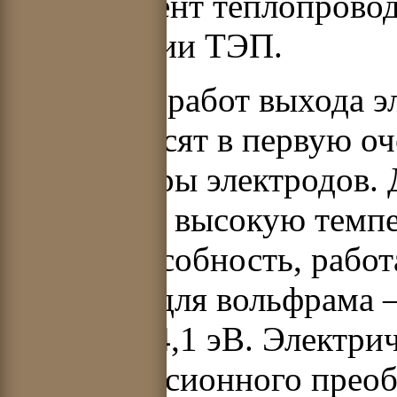
коэффициент теплопровод
конструкции ТЭП.
Величины работ выхода э
анода зависят в первую о
температуры электродов. 
выдержать высокую темпе
работоспособность, рабо
значения: для вольфрама –
тантала – 4,1 эВ. Электр
термоэмиссионного преоб