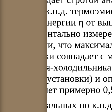
величины к.п.д. термоэми
тепловой энергии η от в
Экспериментально измере
обнаружили, что максималь
практически совпадает с
излуча теля-холодильника 
мощность установки) и оп
к) составляет примерно 0,
Для оптимальных по к.п.