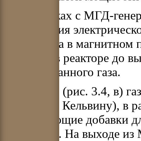
В установках с МГД-генер
возбуждения электрическ
проводника в магнитном 
нагретый в реакторе до в
ионизированного газа.
В реакторе (рис. 3.4,
в
) га
3000 К (по Кельвину), в р
ионизирующие добавки дл
ионизации. На выходе из 