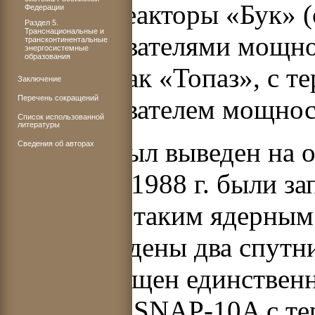
ядерные реакторы «Бук» 
Федерации
Раздел 5.
Транснациональные и
преобразователями мощно
трансконтинентальные
энергосистемные
образования
известен как «Топаз», с 
Заключение
Перечень сокращений
преобразователем мощнос
Список использованной
литературы
«Буком» был выведен на ок
Сведения об авторах
период до 1988 г. были з
аппарата с таким ядерным 
были выведены два спутн
г. был запущен единствен
реактором SNAP-10A с те