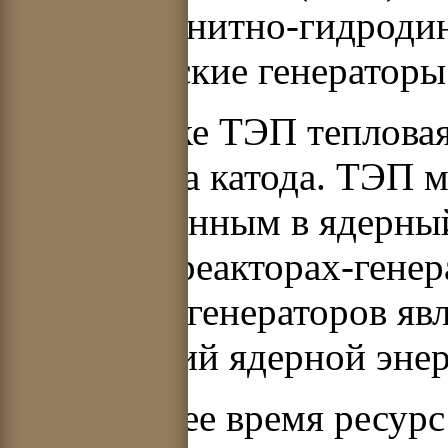
(ТЭГ); магнитно-гидроди
электрические генератор
В установке ТЭП тепловая
для нагрева катода. ТЭП 
а) и встроенным в ядерны
говорят о реакторах-гене
реакторов-генераторов яв
направлений ядерной энер
В настоящее время ресурс