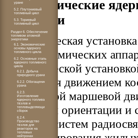
3.2. Космические ядер
уране
5.2. Плутониевый
топливный цикл
установки
5.3. Ториевый
топливный цикл
Раздел 6. Обеспечение
топливом атомной
Энергетическая установка
энергетики
6.1. Экономические
основы ядерного
систем космических аппар
топливного цикла
6.2. Основные этапы
ядерного топливного
энергетической установко
цикла
6.2.1. Добыча
природного урана
управления движением ко
6.2.2. Обогащение
урана
автоматикой маршевой дв
6.2.3.
Изготовление
ядерного топлива,
твэлов и
двигателей ориентации и 
тепловыделяющих
сборок
6.2.4.
аппарата, систем радиосв
Производство
твэлов для
реакторов на
тепловых
термостатирования жилых
нейтронах