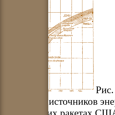
Рис.
мощности источников эне
космических ракетах США