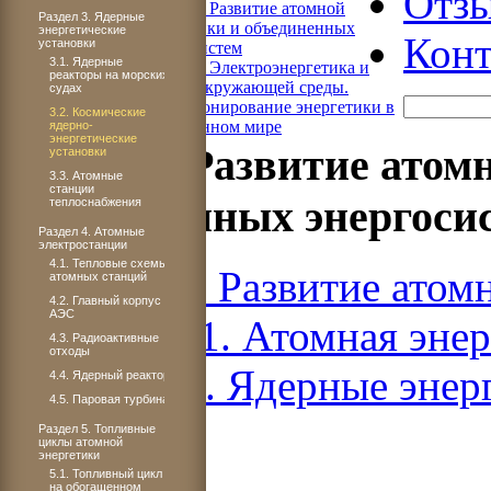
Отз
Книга 4. Развитие атомной
Раздел 3. Ядерные
энергетики и объединенных
энергетические
Конт
установки
энергосистем
3.1. Ядерные
Книга 5. Электроэнергетика и
реакторы на морских
охрана окружающей среды.
судах
Функционирование энергетики в
3.2. Космические
современном мире
ядерно-
энергетические
Книга 4. Развитие атом
установки
3.3. Атомные
станции
объединенных энергоси
теплоснабжения
Раздел 4. Атомные
электростанции
4.1. Тепловые схемы
Книга 4. Развитие атом
атомных станций
4.2. Главный корпус
АЭС
ЧАСТЬ 1. Атомная энер
4.3. Радиоактивные
отходы
Раздел 3. Ядерные энер
4.4. Ядерный реактор
4.5. Паровая турбина
Раздел 5. Топливные
циклы атомной
энергетики
5.1. Топливный цикл
на обогащенном