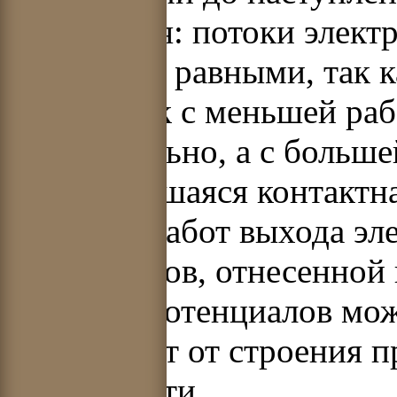
равновесия: потоки элект
становятся равными, так 
Проводник с меньшей раб
положительно, а с больше
Установившаяся контактна
разности работ выхода эл
проводников, отнесенной 
разность потенциалов мож
она зависит от строения п
поверхности.