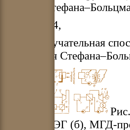
законом Стефана–Больцма
Q= F
εσ
Т
4
,
где
ε
– излучательная спос
постоянная Стефана–Боль
Рис
ТЭП (а), ТЭГ (б), МГД-пр