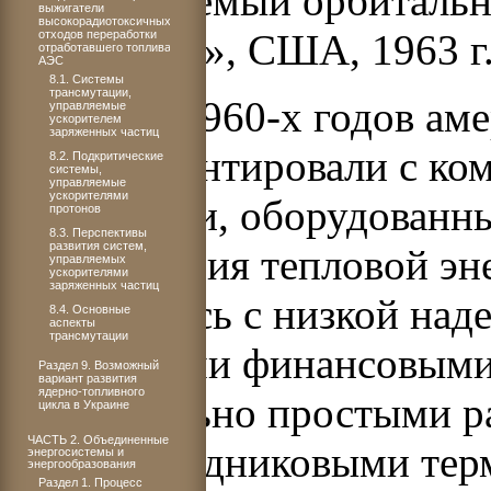
(пилотируемый орбитальн
выжигатели
высокорадиотоксичных
«Джемини», США, 1963 г.
отходов переработки
отработавшего топлива
АЭС
8.1. Системы
трансмутации,
В начале 1960-х годов ам
управляемые
ускорителем
заряженных частиц
экспериментировали с к
8.2. Подкритические
системы,
управляемые
ускорителями
реакторами, оборудованн
протонов
8.3. Перспективы
развития систем,
превращения тепловой эн
управляемых
ускорителями
заряженных частиц
столкнулись с низкой на
8.4. Основные
аспекты
трансмутации
и крупными финансовыми 
Раздел 9. Возможный
вариант развития
ядерно-топливного
сравнительно простыми р
цикла в Украине
ЧАСТЬ 2. Объединенные
полупроводниковыми тер
энергосистемы и
энергообразования
Раздел 1. Процесс