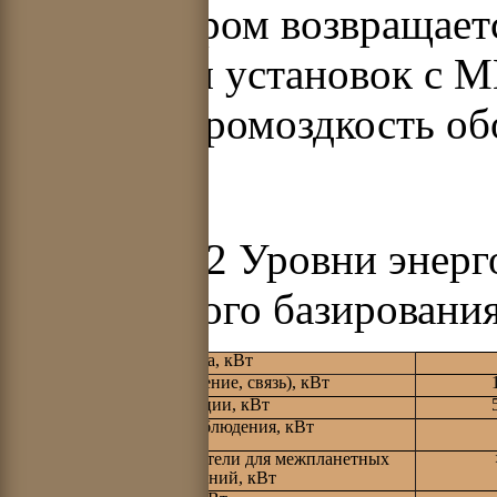
циркулятором возвращаетс
недостатки установок с М
(~10%) и громоздкость об
Таблица 3.2 Уровни энерг
космического базировани
Навигация и метеослужба, кВт
Коммуникации (телевидение, связь), кВт
Радиолокационные станции, кВт
Спутники разведки и наблюдения, кВт
Ядерные ракетные двигатели для межпланетных
и орбитальных перемещений, кВт