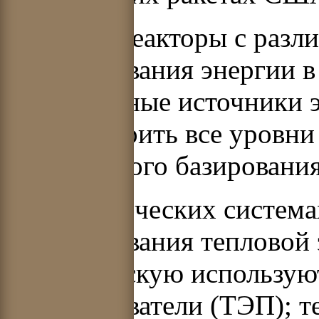
Ядерные реакторы с разл
преобразования энергии в
единственные источники 
удовлетворить все уровн
космического базирования
В энергетических система
преобразования тепловой 
электрическую использую
преобразователи (ТЭП); т