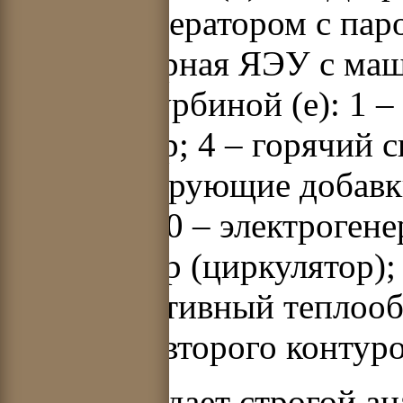
электрогенератором с паро
двухконтурная ЯЭУ с маш
паровой турбиной (е): 1 –
циркулятор; 4 – горячий с
7 – ионизирующие добавки
турбина; 10 – электрогене
компрессор (циркулятор);
– регенеративный теплооб
первого и второго контуро
Теория не дает строгой а