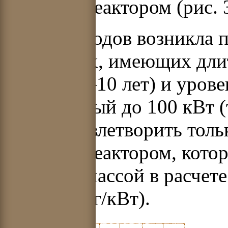
ядерным реактором (рис. 3
С 1990-х годов возникла 
установках, имеющих дли
работы (5–10 лет) и уров
повышенный до 100 кВт (т
могут удовлетворить толь
ядерным реактором, кото
меньшей массой в расчет
энергии (кг/кВт).