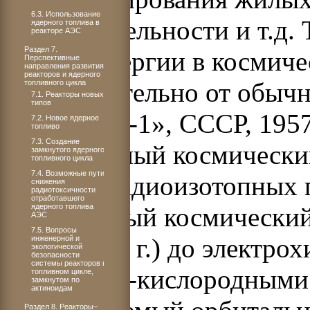
6.3. Использование
жизнедеятельности и т.д.
ядерного топлива в
реакторе АЭС
Раздел 7.
электроэнергии в космиче
Перспективные
направления развития
реакторов и ядерного
последовательно от обыч
топливного цикла
7.1. Реакторы новых
типов
(«Спутник-1», СССР, 1957
7.2. Новое ядерное
топливо
7.3. Создание
(беспилотный космически
замкнутого ядерного
топливного цикла
7.4. Возможные пути
1958 г.), радиоизотопных
снижения
радиотоксичности
отработавшего
ядерного топлива
беспилотный космически
АЭС
7.5. Вопросы
IV» в 1961 г.) до электро
инженерной и
экологической
безопасности
системы реакторов в
водородно-кислородными
топливном цикле,
замкнутом по
актиноидам
Раздел 8. Реакторы–