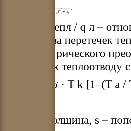
где А = q тепл / q л – от
потерь из-за перетечек те
термоэлектрического преоб
(s λ / lF k) к теплоотводу
q л =
F
k
εσ
·
T
k
[1–(
T
а
/
Здесь
l
– толщина,
s
– поп