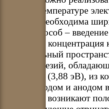
высокой температуре элек
10
-
5
Па необходима шири
Второй способ – введение
небольшая концентрация 
отрицательный пространст
вводится цезий, облада
ионизации (3,88 эВ), из к
между катодом и анодом 
ионизации возникают пол
компенсирующие отрицате