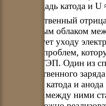
F
k
– площадь катода и
U
Пространственный отрица
электронным облаком меж
препятствует уходу электр
основных проблем, котор
создании ТЭП. Один из с
пространственного заряда
сближение катода и анода
этом зазор между ними ст
его невозможно реализов