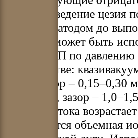
у анода. Введение цезия 
анодом и катодом до вып
При этом может быть исп
работы ТЭП по давлению 
пространстве: квазиваку
-
1
Па, зазор – 0,15–0,30 
2
–10
3
Па, зазор – 1,0–1,
плотность тока возрастае
возбуждается объемная ио