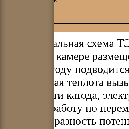
Космические станции, МВт
Станции на Луне, МВт
Лазерное оружие, МВт
Пучковое оружие, МВт
Принципиальная схема ТЭП
вакуумной камере размеще
анод. К катоду подводитс
Подведенная теплота вызы
поверхности катода, элек
совершая работу по пере
и создавая разность поте