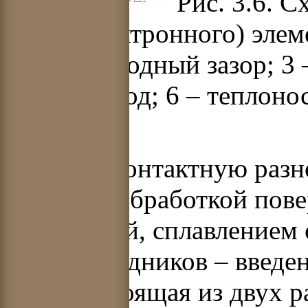
Рис. 3.6. 
(термоэлектронного) элеме
межэлектродный зазор; 3 –
теплопровод; 6 – теплоно
элемент
Поэтому контактную разн
изменять обработкой пов
адсорбцией, сплавлением 
полупроводников – введе
цепь, состоящая из двух 