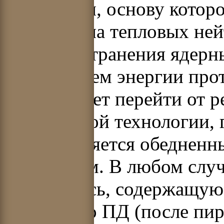
энергетики, основу котор
реакторы на тепловых ней
нераспространения ядерн
увеличением энергии про
ЭЛЯР может перейти от 
равновесной технологии, 
осуществляется обедненн
или торием. В любом слу
собой смесь, содержащую 
количество ПД (после пи