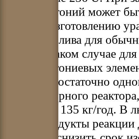
цикла плутоний может быт
завод по изготовлению ур
(МОХ) топлива для обычн
ВВЭР. В таком случае для
(трансплутониевых элемен
Украины достаточно одно
электроядерного реактора
составляет 135 кг/год. В
только продукты реакции 
позволяет снизить срок и