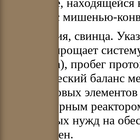
конверторе, находящейся
варианты с мишенью-конв
урана, тория, свинца. Ук
протона упрощает систем
конвертора), пробег прото
Энергетический баланс м
трансурановых элементов
электроядерным реакторо
собственных нужд на обес
положителен.