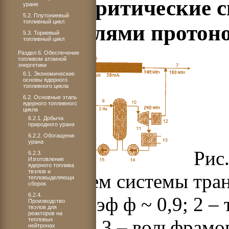
8.2. Подкритические 
уране
5.2. Плутониевый
топливный цикл
ускорителями протон
5.3. Ториевый
топливный цикл
Раздел 6. Обеспечение
топливом атомной
энергетики
6.1. Экономические
основы ядерного
топливного цикла
6.2. Основные этапы
ядерного топливного
цикла
6.2.1. Добыча
природного урана
6.2.2. Обогащение
урана
Рис
6.2.3.
Изготовление
ядерного топлива,
твэлов и
ускорителем системы тра
тепловыделяющих
сборок
6.2.4.
бланкет, К эф ф ~ 0,9; 2 
Производство
твэлов для
реакторов на
тепловых
250 кг/год; 3 – вольфрамо
нейтронах