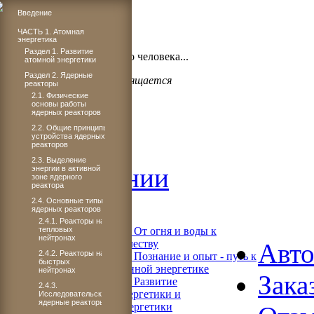
Введение
ЧАСТЬ 1. Атомная
энергетика
Бог проявил щедрость,
Раздел 1. Развитие
когда подарил миру такого человека...
атомной энергетики
Раздел 2. Ядерные
Светлане Плачковой посвящается
реакторы
2.1. Физические
основы работы
ядерных реакторов
2.2. Общие принципы
Главная
устройства ядерных
реакторов
2.3. Выделение
Об издании
энергии в активной
зоне ядерного
реактора
Читать
2.4. Основные типы
ядерных реакторов
2.4.1. Реакторы на
тепловых
Книга 1. От огня и воды к
нейтронах
электричеству
Авт
2.4.2. Реакторы на
Книга 2. Познание и опыт - путь к
быстрых
современной энергетике
нейтронах
Зака
Книга 3. Развитие
2.4.3.
теплоэнергетики и
Исследовательские
ядерные реакторы
гидроэнергетики