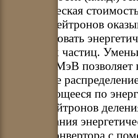
Энергетическая стоимост
бланкете нейтронов оказы
компенсировать энергетич
первичных частиц. Умень
~200–300 МэВ позволяет 
изотропное распределение
не отличающееся по энер
спектра нейтронов делени
формирования энергетичес
мишени-конвертора с по