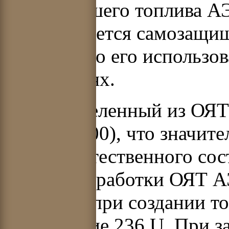
отработавшего топлива АЭ
ЭЛЯР является самозащи
возможного его использов
технологиях.
Уран, выделенный из ОЯ
(ВВЭР-1000), что значите
в уране естественного со
после переработки ОЯТ А
экономии при создании то
присутствие
236
U. При з