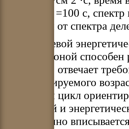
работы
t
st
=100 с, спектр
отличается от спектра дел
Жидкосолевой энергетиче
активной зоной способен 
мощности, отвечает требо
неконтролируемого возра
топливный цикл ориентир
оружейный и энергетичес
цикл логично вписываетс