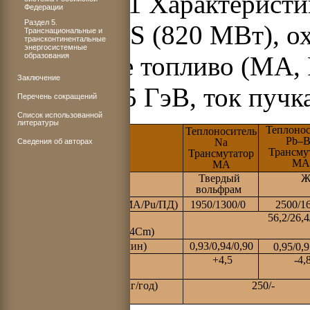
Таблица 8.1 Характерист
Федерации
Раздел 5.
систем ADS (820 МВт), о
Транснациональные и
трансконтинентальные
энергосистемные
образования
Нитридное топливо (MA, P
Заключение
энергия 1,5 ГэВ, ток пуч
Перечень сокращений
Список использованной
литературы
Теплонос
Тип
Теплоноситель
Pb–B
Na
Сведения об авторах
Трансму
Трансмутатор
М
МА
Ж
Твердый
Мишень для протонов
вольфрам
Начальная загрузка, кг (МА/Рu/ПД)
1950/1300/0
2500/1
56,2/26,4
Состав (%)
(237Np/241Am/243Am/244Cm)
Кэфф (начальный/ макс/мин)
0,93/0,94/0,90
0,95/0,9
+4,5
-4,
Пустотная реактивность
теплоносителя (%Δк/к)
Уровень трансмутации (кг/год)
250/-
(МА/ПД)