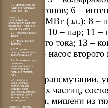
6.3. Использование
пучок протонов; 6 – инте
ядерного топлива в
реакторе АЭС
Раздел 7.
– сеть 100 МВт (эл.); 8 –
Перспективные
направления развития
реакторов и ядерного
контур Na; 10 – пар; 11 –
топливного цикла
7.1. Реакторы новых
типов
переменного тока; 13 – к
7.2. Новое ядерное
топливо
7.3. Создание
насос; 15 – насос второго
замкнутого ядерного
топливного цикла
7.4. Возможные пути
контура
снижения
радиотоксичности
отработавшего
ядерного топлива
АЭС
Системы трансмутации, у
7.5. Вопросы
инженерной и
экологической
заряженных частиц, состо
безопасности
системы реакторов в
топливном цикле,
ускорителя, мишени из т
замкнутом по
актиноидам
Раздел 8. Реакторы–