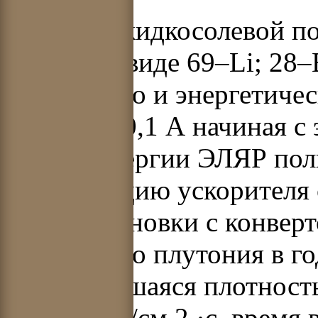
В случае жидкосолевой п
топлива в виде 69–Li; 28
оружейного и энергетичес
протонов 0,1 А начиная с
электроэнергии ЭЛЯР пол
эксплуатацию ускорителя
такой установки с конвер
оружейного плутония в г
установившаяся плотность
нейтронов/см
2
·с, время