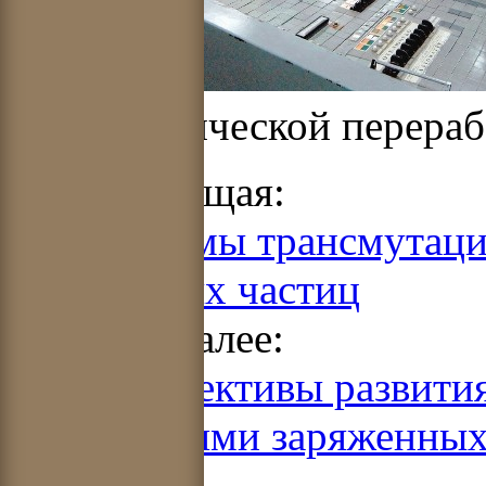
радиохимической перера
Предыдущая:
8.1. Системы трансмутац
заряженных частиц
Читать далее:
8.3. Перспективы развити
ускорителями заряженных