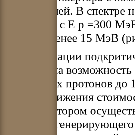
замедлителей. В спектре 
протонами с
Е
р
=300 МэВ
энергию менее 15 МэВ (рис
Для реализации подкрити
исследована возможность
ускоряемых протонов до 
с целью снижения стоимо
таким реактором осущест
протонов, генерирующего