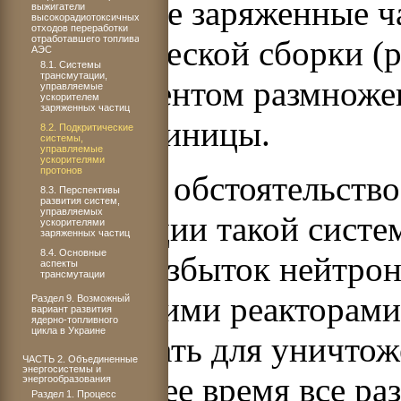
ускоренные заряженные ч
выжигатели
высокорадиотоксичных
отходов переработки
отработавшего топлива
подкритической сборки (р
АЭС
8.1. Системы
трансмутации,
коэффициентом размноже
управляемые
ускорителем
заряженных частиц
меньше единицы.
8.2. Подкритические
системы,
управляемые
ускорителями
протонов
Последнее обстоятельство
8.3. Перспективы
развития систем,
управляемых
эксплуатации такой систе
ускорителями
заряженных частиц
8.4. Основные
большой избыток нейтрон
аспекты
трансмутации
критическими реакторами
Раздел 9. Возможный
вариант развития
ядерно-топливного
цикла в Украине
использовать для уничто
ЧАСТЬ 2. Объединенные
энергосистемы и
В настоящее время все ра
энергообразования
Раздел 1. Процесс