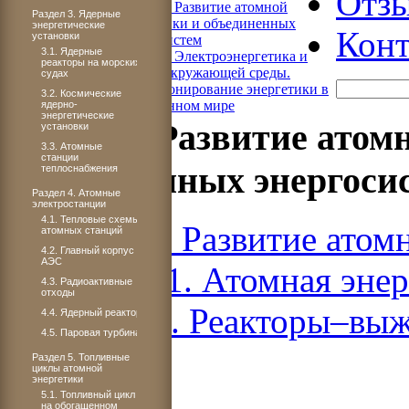
Отз
Книга 4. Развитие атомной
Раздел 3. Ядерные
энергетики и объединенных
энергетические
Конт
установки
энергосистем
3.1. Ядерные
Книга 5. Электроэнергетика и
реакторы на морских
охрана окружающей среды.
судах
Функционирование энергетики в
3.2. Космические
современном мире
ядерно-
энергетические
Книга 4. Развитие атом
установки
3.3. Атомные
станции
объединенных энергоси
теплоснабжения
Раздел 4. Атомные
электростанции
4.1. Тепловые схемы
Книга 4. Развитие атом
атомных станций
4.2. Главный корпус
АЭС
ЧАСТЬ 1. Атомная энер
4.3. Радиоактивные
отходы
Раздел 8. Реакторы–вы
4.4. Ядерный реактор
4.5. Паровая турбина
Раздел 5. Топливные
циклы атомной
энергетики
5.1. Топливный цикл
на обогащенном