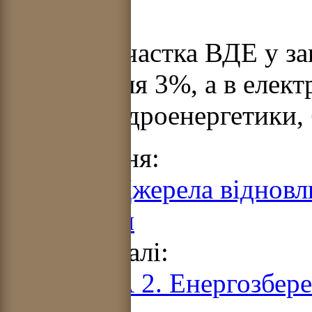
ВДЕ.
В Україні частка ВДЕ у з
складає біля 3%, а в елек
рахунок гідроенергетики, 
Попередня:
Розділ 2. Джерела віднов
енергетики
Читати далі:
ЧАСТИНА 2. Енергозбер