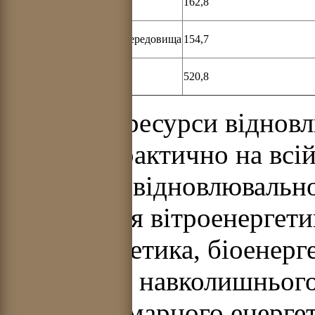
Біоенергетика
162,8
Енергія навколишнього середовища
154,7
Всього ВДЕ
520,8
В Україні ресурси віднов
існують практично на всій
складових відновлювально
відносяться вітроенергети
гідроенергетика, біоенерг
енергетика навколишнього
річного сумарного енерге