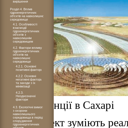
вирішення
Розділ 4. Вплив
гідроенергетичних
об’єктів на навколишнє
середовище
4.1. Особливості
взаємодії
гідроенергетичних
об’єктів з
навколишнім
середовищем
4.2. Фактори впливу
гідроенергетичних
об’єктів на
навколишнє
середовище
4.2.1. Основні
позитивні фактори
4.2.2. Основні
негативні фактори
та заходи з їх
мінімізації
4.2.3.
Неоднозначні
фактори
електростанції в Сахарі
4.3. Екологічні вимоги
з охорони
навколишнього
середовища в період
Якщо проект зуміють реал
спорудження
гідроенергетичних
об’єктів