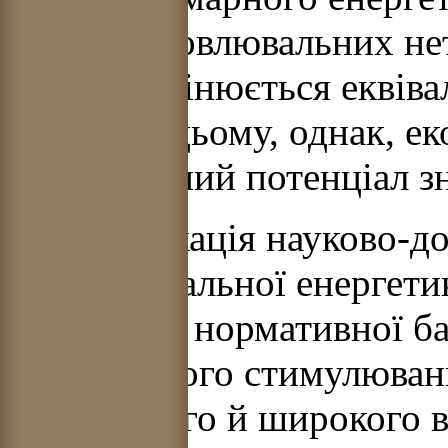
видів відновлювальних не
Україні оцінюється еквіва
3.2). При цьому, однак, 
енергетичний потенціал з
Інтенсифікація науково-до
відновлювальної енергети
правової й нормативної б
економічного стимулюван
ефективного й широкого 