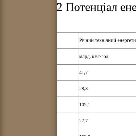
Таблиця 3.2 Потенціал ен
Україні
Напрями освоєння ВДЕ
Річний технічний енергет
Напрями освоєння ВДЕ
млрд. кВт·год
Вітроенергетика
41,7
Сонячна енергетика
28,8
Геотермальна енергетика
105,1
Гідроенергетика
27,7