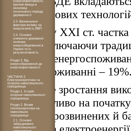
розвиток ВДЕ вкладаються
Енергоефективність і
кризові явища в
економіці
розвиток нових технологі
початкового періоду
державності
2.3. Визначальні
фактори впливу на
На початку ХХІ ст. частк
енергоємність ВВП
2.4. Основні
елементи державної
енергії (включаючи традиц
політики
енергозбереження в
Україні та їх
результативність
світовому енергоспоживанн
Розділ 3. Від
енергозбереження до
електроспоживанні – 19%
енергоефективності
ЧАСТИНА 3.
Електроенергетика та
охорона навколишнього
Інтенсивне зростання вик
середовища
Розділ 1. Історія
охорони навколишнього
ВДЕ, особливо на початку 
середовища
Розділ 2. Вплив
теплоенергетики на
більшості розвинених й ба
навколишнє
середовище
2.1. Основні
забруднювачі
Так, частка електроенергі
навколишнього
середовища