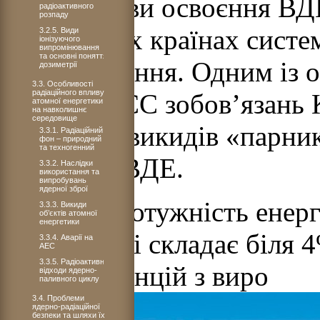
перспективи освоєння ВДЕ
радіоактивного
розпаду
діючі у цих країнах сист
3.2.5. Види
іонізуючого
випромінювання
та основні поняття
стимулювання. Одним із 
дозиметрії
3.3. Особливості
радіаційного впливу
країнами ЄС зобов’язань К
атомної енергетики
на навколишнє
середовище
зниження викидів «парник
3.3.1. Радіаційний
фон – природний
та техногенний
освоєння ВДЕ.
3.3.2. Наслідки
використання та
випробувань
ядерної зброї
Сумарна потужність енерг
3.3.3. Викиди
об’єктів атомної
енергетики
ВДЕ у світі складає біля 
3.3.4. Аварії на
АЕС
3.3.5. Радіоактивні
електростанцій з виро
відходи ядерно-
паливного циклу
3.4. Проблеми
ядерно-радіаційної
безпеки та шляхи їх