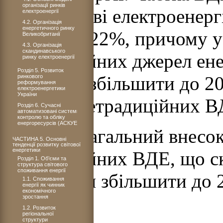
організації ринків
виробництві електроенергі
електроенергії
4.2. Організація
енергетичного ринку
зрости до 22%, причому у
Великобританії
4.3. Організація
скандинавського
нетрадиційних джерел енер
ринку електроенергії
Розділ 5. Розвиток
планують збільшити до 20
ринкового
реформування
електроенергетики
України
рахунок нетрадиційних В
Розділ 6. Сучасні
автоматизовані системи
контролю та обліку
енергоресурсів (АСКУЕ)
В Японії загальний внесо
ЧАСТИНА 5. Основні
тенденції розвитку світової
енергетики
нетрадиційних ВДЕ, що ск
Розділ 1. Об’єми та
структура світового
споживання енергії
планується збільшити до 2
1.1. Споживання
енергії як чинник
економічного
10%.
зростання
1.2. Розвиток
регіональної
структури