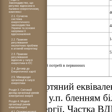
Законодавство, що
регулює відносини в
паливно-енергетичному
комплексі
Геотермальна енергія
4
2.1. Сучасна
система
енергетичного
законодавства
Мала гідроенергетика
4
України та основні
напрямки її
вдосконалення
Енергія океанів
1
2.2. Правове
регулювання
екологічних проблем
в атомній енергетиці
Всього
5
2.3. Правове
регулювання
відносин у галузі
енергетики в ЄС
Частка у сумарній світовій потребі в первинних
2.4. Договір до
енергоресурсах, %
Енергетичної хартії
2.5. Міжнародні
організації в галузі
* н.е. – нефтяний еквівален
енергетики
Розділ 3. Світовий
досвід організації ринків
н.е. = 1,4 т у.п. бленням 
електричної енергії
Розділ 4. Моделі
організації ринків
електроенергії. Частка В
електроенергії
4.1. Основні моделі