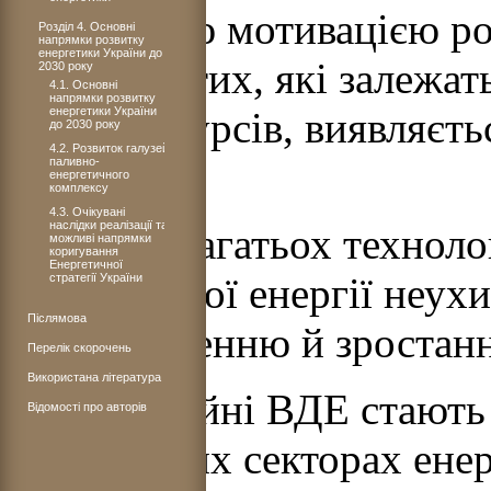
Серйозною мотивацією роз
Розділ 4. Основні
напрямки розвитку
енергетики України до
особливо тих, які залежат
2030 року
4.1. Основні
напрямки розвитку
енергетики України
енергоресурсів, виявляєть
до 2030 року
4.2. Розвиток галузей
безпеки.
паливно-
енергетичного
комплексу
4.3. Очікувані
наслідки реалізації та
Вартість багатьох технол
можливі напрямки
коригування
Енергетичної
одержуваної енергії неухи
стратегії України
Післямова
вдосконаленню й зростан
Перелік скорочень
Використана література
Нетрадиційні ВДЕ стають
Відомості про авторів
у наступних секторах ене