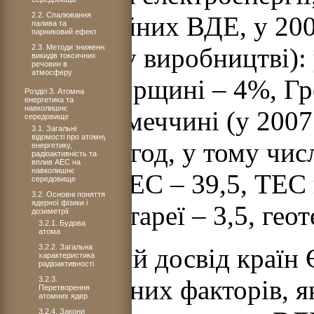
2.2. Спалювання
нетрадиційних ВДЕ, у 200
палива та
парниковий ефект
2.3. Методи зниження
загальному виробництві): 
викидів токсичних
речовин в
атмосферу
13,1%, Угорщині – 4%, Грец
Розділ 3. Атомна
енергетика та
навколишнє
– 2,8%, Німеччині (у 2007
середовище
3.1. Загальні
відомості про атомну
млрд. кВт·год, у тому чис
енергетику,
радіоактивність та
вплив АЕС на
навколишнє
кВт·год, ВЕС – 39,5, ТЕС н
середовище
3.2. Основні поняття
ядерної фізики і
сонячні батареї – 3,5, геот
дозиметрії
3.2.1. Будова
атома
3.2.2. Загальна
Позитивний досвід країн 
характеристика
радіоактивності
3.2.3.
різноманітних факторів, я
Перетворення
атомних ядер
3.2.4. Закони