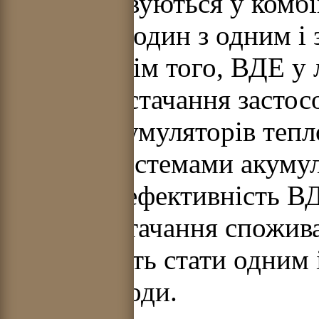
використовуються у комбі
поєднанні один з одним і
енергії. Крім того, ВДЕ у
електропостачання застос
типами акумуляторів тепло
також із системами акуму
підвищує ефективність ВД
енергопостачання спожив
ВДЕ можуть стати одним 
водню із води.