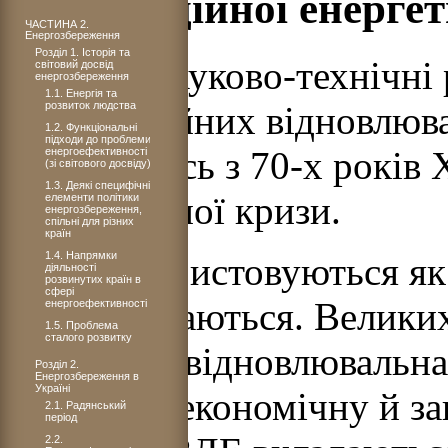
нетрадиційної енерге
ЧАСТИНА 2.
Енергозбереження
Розділ 1. Історія та
Активні науково-технічні
світовий досвід
енергозбереження
1.1. Енергія та
розвиток людства
нетрадиційних відновлюва
1.2. Функціональні
підходи до проблеми
розпочались з 70-х років Х
енергоефективності
(зі світового досвіду)
1.3. Деякі специфічні
енергетичної кризи.
елементи політики
енергозбереження,
спільні для різних
країн
1.4. Напрямки
ВДЕ використовуються як у
діяльності
розвинутих країн в
сфері
що розвиваються. Великих
енергоефективності
1.5. Проблема
сталого розвитку
країни, де відновлювальна
Розділ 2.
Енергозбереження в
Україні
державну економічну й за
2.1. Радянський
період
2.2.