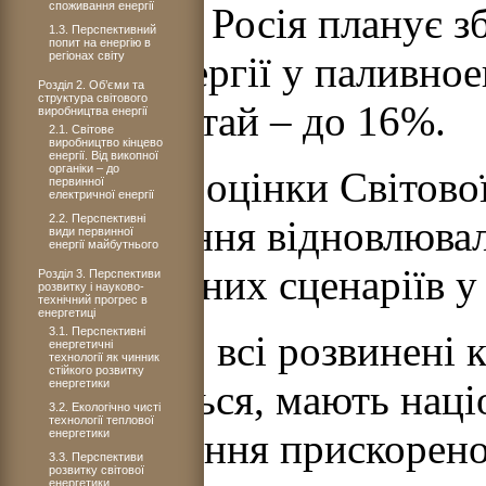
споживання енергії
До 2020 р. Росія планує 
1.3. Перспективний
попит на енергію в
регіонах світу
джерел енергії у паливно
Розділ 2. Об’єми та
структура світового
4,5%, а Китай – до 16%.
виробництва енергії
2.1. Світове
виробництво кінцевої
енергії. Від викопної
органіки – до
Прогнозні оцінки Світово
первинної
електричної енергії
2.2. Перспективні
використання відновлюва
види первинної
енергії майбутнього
різноманітних сценаріїв у 
Розділ 3. Перспективи
розвитку і науково-
технічний прогрес в
енергетиці
3.1. Перспективні
Практично всі розвинені к
енергетичні
технології як чинник
стійкого розвитку
енергетики
розвиваються, мають наці
3.2. Екологічно чисті
технології теплової
стимулювання прискорено
енергетики
3.3. Перспективи
розвитку світової
енергетики