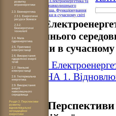
Книга 5. Електроенергетика та
розвитку
вітроенергетики
охорона навколишнього
середовища. Функціонування
2.3. Біоенергетика
енергетики в сучасному світі
2.3.1. Енергетичні
ресурси біомаси
Книга 5. Електроенерге
2.3.2.
Біоенергетичні
технології
навколишнього середов
2.4. Мала
гідроенергетика
енергетики в сучасному 
2.5. Припливні
електростанції
2.6. Використання
гідравлічної енергії
Книга 5. Електроенерге
течій
2.7. Хвильові
електростанції
ЧАСТИНА 1. Відновлюв
2.8. Геотермальна
енергетика
2.9. Використання
енергії
навколишнього
середовища
Розділ 3. Перспектив
Розділ 3. Перспективи
розвитку
відновлювальної
нетрадиційної
енергетики