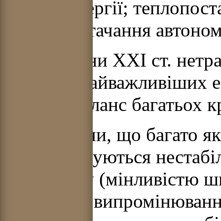
електроенергії; теплопост
енергопостачання автоном
До середини ХХІ ст. нетр
одним із найважливіших е
в енергобаланс багатьох 
Враховуючи, що багато як
характеризуються нестабі
потенціалу (мінливістю шв
сонячного випромінювання,